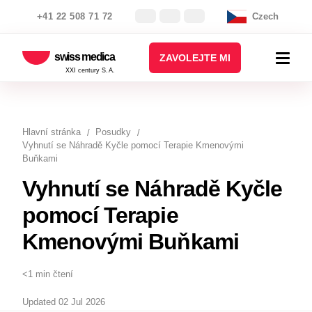
+41 22 508 71 72
Czech
swiss medica
ZAVOLEJTE MI
XXI century S.A.
Hlavní stránka
Posudky
Vyhnutí se Náhradě Kyčle pomocí Terapie Kmenovými
Buňkami
Vyhnutí se Náhradě Kyčle
pomocí Terapie
Kmenovými Buňkami
<1 min čtení
Updated 02 Jul 2026