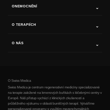
ONEMOCNĚNÍ
Autismus
ALS
O TERAPIÍCH
Zotavení po cévní mozkové příhodě
Studie o terapii kmenovými buňkami
Roztroušená skleróza
Terapie kmenovými buňkami
O NÁS
Parkinsonova choroba
Postup léčby kmenovými buňkami
O nás
Artritida
Náklady na terapii kmenovými buňkami
Reference
Zobrazit všechna onemocnění
Mýty o kmenových buňkách
Ceník
Protokol
O Swiss Medica
O Srbsku
Swiss Medica je centrum regenerativní medicíny specializované
Blog
na terapie založené na kmenových buňkách s léčebnými centry v
Evropě. Náš přístup vychází z klinických zkušeností a
Partnerství
průběžného výzkumu v oblasti buněčných terapií. Vytváříme
Kontaktujte nás
personalizované programy s využitím mezenchymálních