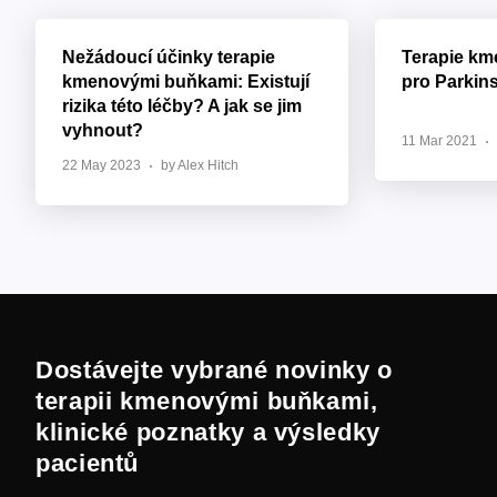
Nežádoucí účinky terapie
Terapie k
kmenovými buňkami: Existují
pro Parkin
rizika této léčby? A jak se jim
vyhnout?
11 Mar 2021
22 May 2023
by Alex Hitch
Dostávejte vybrané novinky o
terapii kmenovými buňkami,
klinické poznatky a výsledky
pacientů