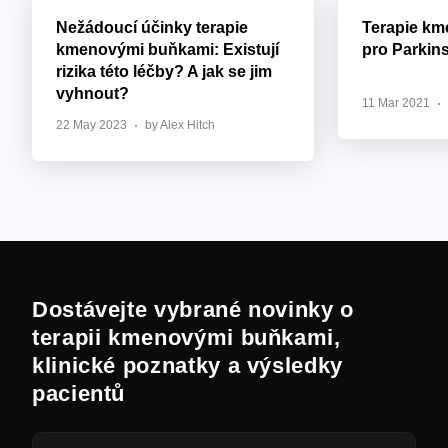
Nežádoucí účinky terapie
Terapie k
kmenovými buňkami: Existují
pro Parkin
rizika této léčby? A jak se jim
vyhnout?
11 Mar 2021
22 May 2023
by Alex Hitch
Dostávejte vybrané novinky o
terapii kmenovými buňkami,
klinické poznatky a výsledky
pacientů