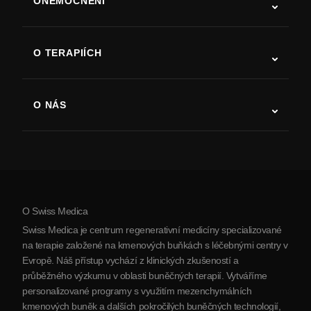
ONEMOCNĚNÍ
Autismus
ALS
O TERAPIÍCH
Zotavení po cévní mozkové příhodě
Studie o terapii kmenovými buňkami
Roztroušená skleróza
Terapie kmenovými buňkami
O NÁS
Parkinsonova choroba
Postup léčby kmenovými buňkami
O nás
Artritida
Náklady na terapii kmenovými buňkami
Reference
Zobrazit všechna onemocnění
Mýty o kmenových buňkách
Ceník
Protokol
O Swiss Medica
O Srbsku
Swiss Medica je centrum regenerativní medicíny specializované
Blog
na terapie založené na kmenových buňkách s léčebnými centry v
Evropě. Náš přístup vychází z klinických zkušeností a
Partnerství
průběžného výzkumu v oblasti buněčných terapií. Vytváříme
Kontaktujte nás
personalizované programy s využitím mezenchymálních
kmenových buněk a dalších pokročilých buněčných technologií,