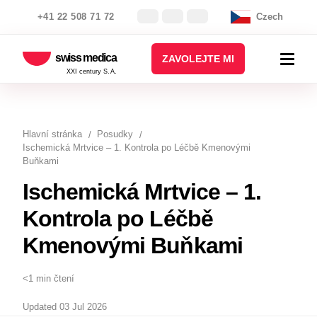
+41 22 508 71 72
Czech
swiss medica
ZAVOLEJTE MI
XXI century S.A.
Hlavní stránka
Posudky
Ischemická Mrtvice – 1. Kontrola po Léčbě Kmenovými
Buňkami
Ischemická Mrtvice – 1.
Kontrola po Léčbě
Kmenovými Buňkami
<1 min čtení
Updated 03 Jul 2026