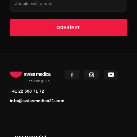
ODEBÍRAT
swiss medica
XXI century S.A.
+41 22 508 71 72
info@swissmedica21.com