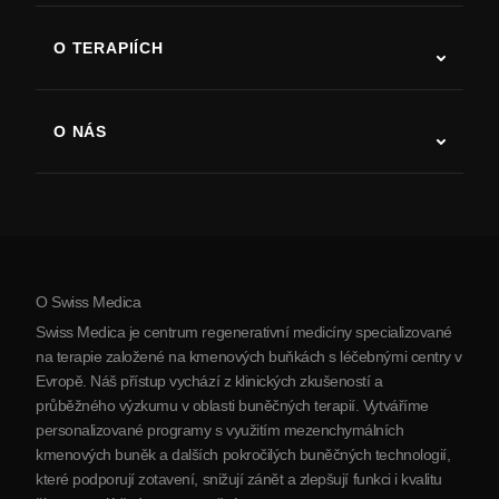
ALS
O TERAPIÍCH
Zotavení po cévní mozkové příhodě
Studie o terapii kmenovými buňkami
Roztroušená skleróza
Terapie kmenovými buňkami
O NÁS
Parkinsonova choroba
Postup léčby kmenovými buňkami
O nás
Artritida
Náklady na terapii kmenovými buňkami
Reference
Zobrazit všechna onemocnění
Mýty o kmenových buňkách
Ceník
Protokol
O Swiss Medica
O Srbsku
Swiss Medica je centrum regenerativní medicíny specializované
Blog
na terapie založené na kmenových buňkách s léčebnými centry v
Evropě. Náš přístup vychází z klinických zkušeností a
Partnerství
průběžného výzkumu v oblasti buněčných terapií. Vytváříme
Kontaktujte nás
personalizované programy s využitím mezenchymálních
kmenových buněk a dalších pokročilých buněčných technologií,
které podporují zotavení, snižují zánět a zlepšují funkci i kvalitu