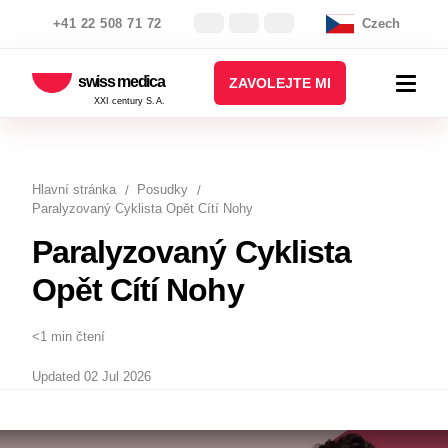
+41 22 508 71 72
Czech
swiss medica
ZAVOLEJTE MI
XXI century S.A.
Hlavní stránka
Posudky
Paralyzovaný Cyklista Opět Cítí Nohy
Paralyzovaný Cyklista
Opět Cítí Nohy
<1 min čtení
Updated 02 Jul 2026