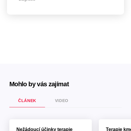
Mohlo by vás zajímat
ČLÁNEK
VIDEO
Nežádoucí účinky terapie
Terapie k