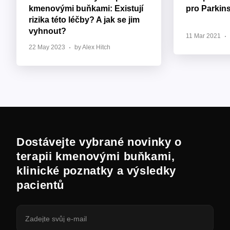
kmenovými buňkami: Existují
pro Parkin
rizika této léčby? A jak se jim
vyhnout?
11 Mar 2021
22 May 2023
by Alex Hitch
Dostávejte vybrané novinky o
terapii kmenovými buňkami,
klinické poznatky a výsledky
pacientů