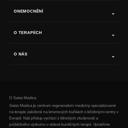
ONEMOCNĚNÍ
Autismus
ALS
O TERAPIÍCH
Zotavení po cévní mozkové příhodě
Studie o terapii kmenovými buňkami
Roztroušená skleróza
Terapie kmenovými buňkami
O NÁS
Parkinsonova choroba
Postup léčby kmenovými buňkami
O nás
Artritida
Náklady na terapii kmenovými buňkami
Reference
Zobrazit všechna onemocnění
Mýty o kmenových buňkách
Ceník
Protokol
O Swiss Medica
O Srbsku
Swiss Medica je centrum regenerativní medicíny specializované
Blog
na terapie založené na kmenových buňkách s léčebnými centry v
Evropě. Náš přístup vychází z klinických zkušeností a
Partnerství
průběžného výzkumu v oblasti buněčných terapií. Vytváříme