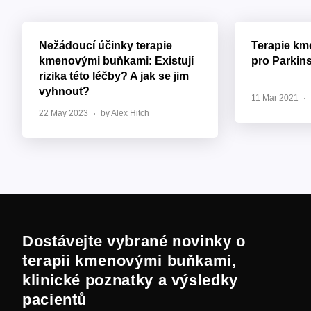
Nežádoucí účinky terapie
Terapie k
kmenovými buňkami: Existují
pro Parkin
rizika této léčby? A jak se jim
vyhnout?
11 Mar 2021
22 May 2023
by Alex Hitch
Dostávejte vybrané novinky o
terapii kmenovými buňkami,
klinické poznatky a výsledky
pacientů