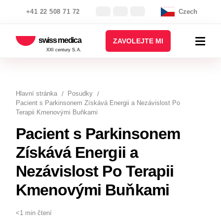
+41 22 508 71 72
Czech
swiss medica
ZAVOLEJTE MI
XXI century S.A.
Hlavní stránka
Posudky
Pacient s Parkinsonem Získává Energii a Nezávislost Po
Terapii Kmenovými Buňkami
Pacient s Parkinsonem
Získává Energii a
Nezávislost Po Terapii
Kmenovými Buňkami
<1 min čtení