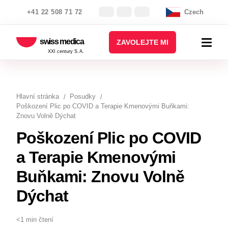
+41 22 508 71 72
Czech
swiss medica
ZAVOLEJTE MI
XXI century S.A.
Hlavní stránka
Posudky
Poškození Plic po COVID a Terapie Kmenovými Buňkami:
Znovu Volně Dýchat
Poškození Plic po COVID
a Terapie Kmenovými
Buňkami: Znovu Volně
Dýchat
<1 min čtení