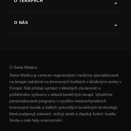
O TERAPIÍCH
Zotavení po cévní mozkové příhodě
Studie o terapii kmenovými buňkami
Roztroušená skleróza
Terapie kmenovými buňkami
O NÁS
Parkinsonova choroba
Postup léčby kmenovými buňkami
O nás
Artritida
Náklady na terapii kmenovými buňkami
Reference
Zobrazit všechna onemocnění
Mýty o kmenových buňkách
Ceník
Protokol
O Swiss Medica
O Srbsku
Swiss Medica je centrum regenerativní medicíny specializované
Blog
na terapie založené na kmenových buňkách s léčebnými centry v
Evropě. Náš přístup vychází z klinických zkušeností a
Partnerství
průběžného výzkumu v oblasti buněčných terapií. Vytváříme
Kontaktujte nás
personalizované programy s využitím mezenchymálních
kmenových buněk a dalších pokročilých buněčných technologií,
které podporují zotavení, snižují zánět a zlepšují funkci i kvalitu
života u celé řady onemocnění.