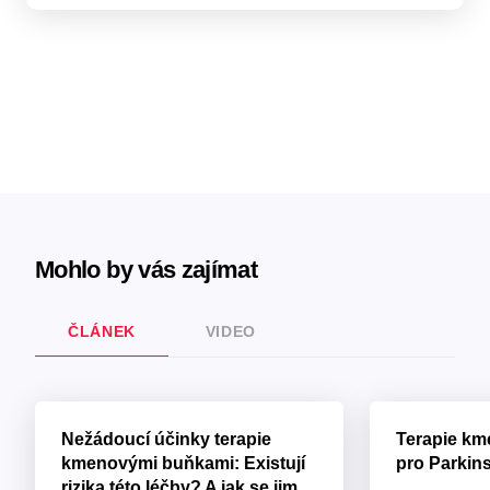
Mohlo by vás zajímat
ČLÁNEK
VIDEO
Nežádoucí účinky terapie
Terapie k
kmenovými buňkami: Existují
pro Parkin
rizika této léčby? A jak se jim