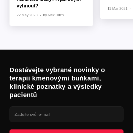
vyhnout?
11 Mar 2021
22 May 2023
by Alex Hitch
Dostávejte vybrané novinky o
terapii kmenovými buňkami,
klinické poznatky a výsledky
pacientů