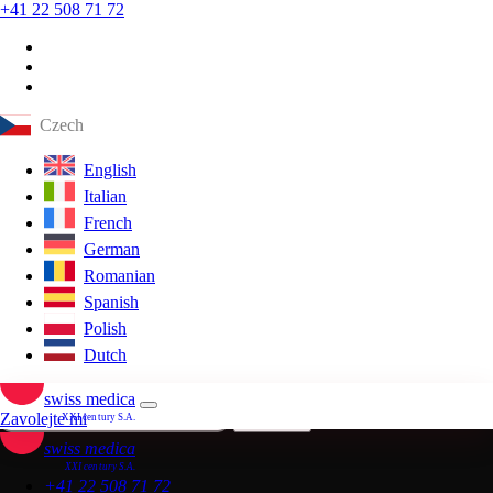
+41 22 508 71 72
ALS
Dr. Aleksandra Fetyukhina, MD
07 May 2026
<1 min čtení
Czech
ALS
English
Dr. Aleksandra Fetyukhina, MD
Italian
07 May 2026
French
<1 min čtení
German
ALS
Romanian
Dr. Aleksandra Fetyukhina, MD
Spanish
07 May 2026
Polish
<1 min čtení
Dutch
Dostávejte vybrané novinky o terapii kmenovými buňkami, klinické
poznatky a výsledky pacientů
swiss medica
Zavolejte mi
Odebírat
XXI century S.A.
swiss medica
XXI century S.A.
+41 22 508 71 72