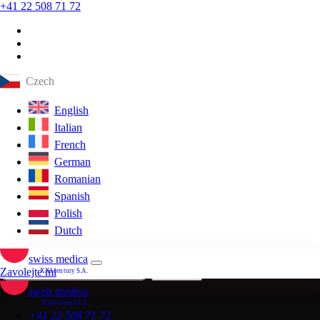
+41 22 508 71 72
Stroke
Dr. Aleksandra Fetyukhina, MD
07 May 2026
<1 min čtení
Czech
Stroke
English
Dr. Aleksandra Fetyukhina, MD
Italian
07 May 2026
French
<1 min čtení
German
Stroke
Romanian
Dr. Aleksandra Fetyukhina, MD
Spanish
07 May 2026
Polish
<1 min čtení
Dutch
Dostávejte vybrané novinky o terapii kmenovými buňkami, klinické
poznatky a výsledky pacientů
swiss medica
Zavolejte mi
Odebírat
XXI century S.A.
swiss medica
XXI century S.A.
+41 22 508 71 72