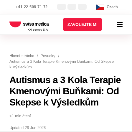
+41 22 508 71 72
Czech
swiss medica
ZAVOLEJTE MI
XXI century S.A.
Hlavní stránka
Posudky
Autismus a 3 Kola Terapie Kmenovými Buňkami: Od Skepse
k Výsledkům
Autismus a 3 Kola Terapie
Kmenovými Buňkami: Od
Skepse k Výsledkům
<1 min čtení
Updated 26 Jun 2026