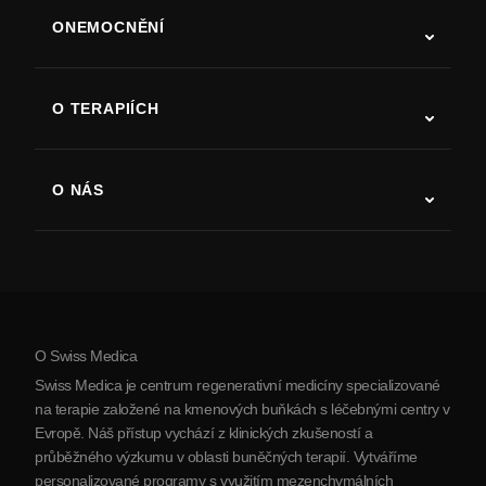
ONEMOCNĚNÍ
Autismus
ALS
O TERAPIÍCH
Zotavení po cévní mozkové příhodě
Studie o terapii kmenovými buňkami
Roztroušená skleróza
Terapie kmenovými buňkami
O NÁS
Parkinsonova choroba
Postup léčby kmenovými buňkami
O nás
Artritida
Náklady na terapii kmenovými buňkami
Reference
Zobrazit všechna onemocnění
Mýty o kmenových buňkách
Ceník
Protokol
O Swiss Medica
O Srbsku
Swiss Medica je centrum regenerativní medicíny specializované
Blog
na terapie založené na kmenových buňkách s léčebnými centry v
Evropě. Náš přístup vychází z klinických zkušeností a
Partnerství
průběžného výzkumu v oblasti buněčných terapií. Vytváříme
Kontaktujte nás
personalizované programy s využitím mezenchymálních