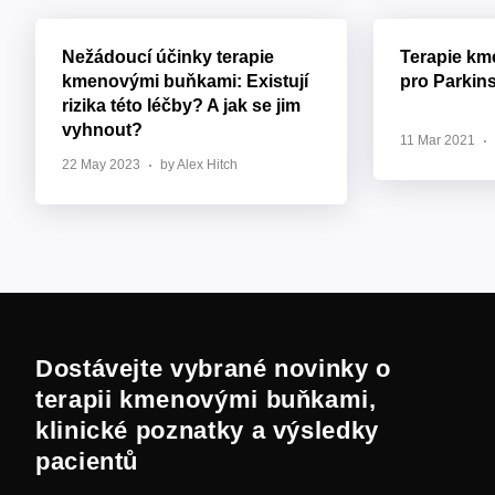
Nežádoucí účinky terapie
Terapie k
kmenovými buňkami: Existují
pro Parkin
rizika této léčby? A jak se jim
vyhnout?
11 Mar 2021
22 May 2023
by Alex Hitch
Dostávejte vybrané novinky o
terapii kmenovými buňkami,
klinické poznatky a výsledky
pacientů