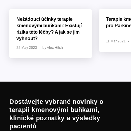
Nežádoucí účinky terapie
Terapie k
kmenovými buňkami: Existují
pro Parkin
rizika této léčby? A jak se jim
vyhnout?
11 Mar 2021
22 May 2023
by Alex Hitch
Dostávejte vybrané novinky o
terapii kmenovými buňkami,
klinické poznatky a výsledky
pacientů