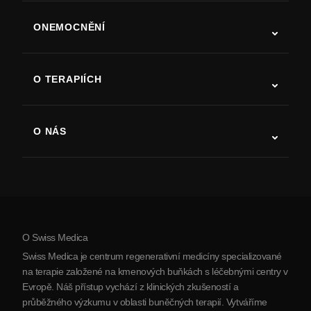
ONEMOCNĚNÍ
Autismus
ALS
O TERAPIÍCH
Zotavení po cévní mozkové příhodě
Studie o terapii kmenovými buňkami
Roztroušená skleróza
Terapie kmenovými buňkami
O NÁS
Parkinsonova choroba
Postup léčby kmenovými buňkami
O nás
Artritida
Náklady na terapii kmenovými buňkami
Reference
Zobrazit všechna onemocnění
Mýty o kmenových buňkách
Ceník
Protokol
O Swiss Medica
O Srbsku
Swiss Medica je centrum regenerativní medicíny specializované
Blog
na terapie založené na kmenových buňkách s léčebnými centry v
Evropě. Náš přístup vychází z klinických zkušeností a
Partnerství
průběžného výzkumu v oblasti buněčných terapií. Vytváříme