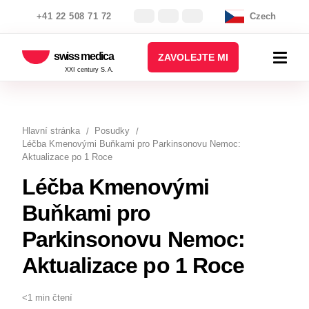
+41 22 508 71 72
Czech
swiss medica
ZAVOLEJTE MI
XXI century S.A.
Hlavní stránka
Posudky
Léčba Kmenovými Buňkami pro Parkinsonovu Nemoc:
Aktualizace po 1 Roce
Léčba Kmenovými
Buňkami pro
Parkinsonovu Nemoc:
Aktualizace po 1 Roce
<1 min čtení