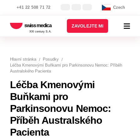
+41 22 508 71 72
Czech
swiss medica
ZAVOLEJTE MI
XXI century S.A.
Hlavní stránka
Posudky
Léčba Kmenovými Buňkami pro Parkinsonovu Nemoc: Příběh
Australského Pacienta
Léčba Kmenovými
Buňkami pro
Parkinsonovu Nemoc:
Příběh Australského
Pacienta