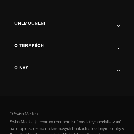
ONEMOCNĚNÍ
Autismus
ALS
O TERAPIÍCH
Zotavení po cévní mozkové příhodě
Studie o terapii kmenovými buňkami
Roztroušená skleróza
Terapie kmenovými buňkami
O NÁS
Parkinsonova choroba
Postup léčby kmenovými buňkami
O nás
Artritida
Náklady na terapii kmenovými buňkami
Reference
Zobrazit všechna onemocnění
Mýty o kmenových buňkách
Ceník
Protokol
O Swiss Medica
O Srbsku
Swiss Medica je centrum regenerativní medicíny specializované
Blog
na terapie založené na kmenových buňkách s léčebnými centry v