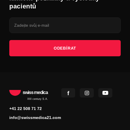
pacientů
ODEBÍRAT
swiss medica
XXI century S.A.
+41 22 508 71 72
info@swissmedica21.com