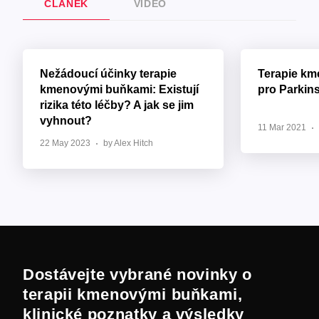
ČLÁNEK
VIDEO
Nežádoucí účinky terapie
Terapie k
kmenovými buňkami: Existují
pro Parkin
rizika této léčby? A jak se jim
vyhnout?
11 Mar 2021
22 May 2023
by Alex Hitch
Dostávejte vybrané novinky o
terapii kmenovými buňkami,
klinické poznatky a výsledky