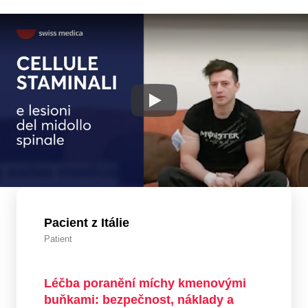
Pacient z Itálie
Patient
Léčba poranění míchy kmenovými
buňkami: bezpečnost, náklady a