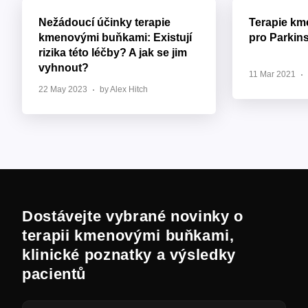
Nežádoucí účinky terapie
Terapie k
kmenovými buňkami: Existují
pro Parkin
rizika této léčby? A jak se jim
vyhnout?
11 Mar 2021
22 May 2023
by Alex Hitch
Dostávejte vybrané novinky o
terapii kmenovými buňkami,
klinické poznatky a výsledky
pacientů