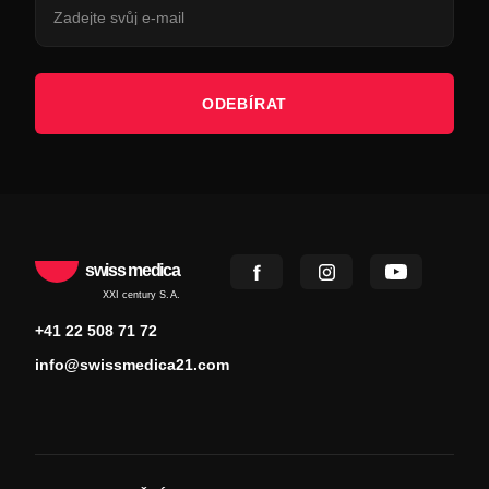
ODEBÍRAT
swiss medica
XXI century S.A.
+41 22 508 71 72
info@swissmedica21.com