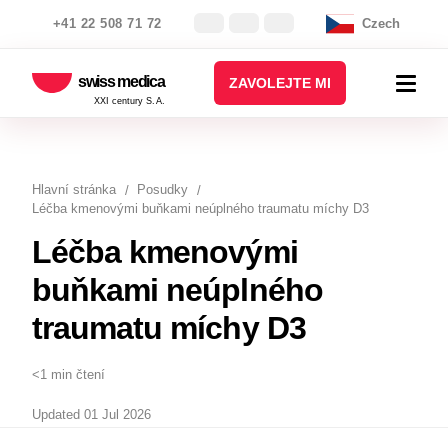
+41 22 508 71 72
Czech
swiss medica
ZAVOLEJTE MI
XXI century S.A.
Hlavní stránka
Posudky
Léčba kmenovými buňkami neúplného traumatu míchy D3
Léčba kmenovými
buňkami neúplného
traumatu míchy D3
<1 min čtení
Updated 01 Jul 2026