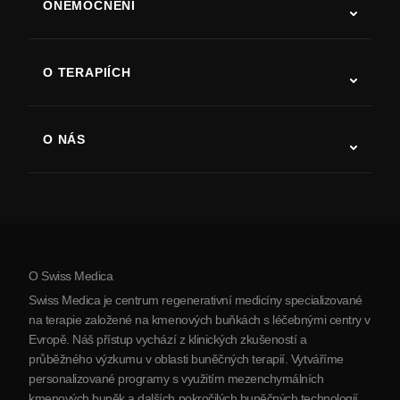
ONEMOCNĚNÍ
Autismus
ALS
O TERAPIÍCH
Zotavení po cévní mozkové příhodě
Studie o terapii kmenovými buňkami
Roztroušená skleróza
Terapie kmenovými buňkami
O NÁS
Parkinsonova choroba
Postup léčby kmenovými buňkami
O nás
Artritida
Náklady na terapii kmenovými buňkami
Reference
Zobrazit všechna onemocnění
Mýty o kmenových buňkách
Ceník
Protokol
O Swiss Medica
O Srbsku
Swiss Medica je centrum regenerativní medicíny specializované
Blog
na terapie založené na kmenových buňkách s léčebnými centry v
Evropě. Náš přístup vychází z klinických zkušeností a
Partnerství
průběžného výzkumu v oblasti buněčných terapií. Vytváříme
Kontaktujte nás
personalizované programy s využitím mezenchymálních
kmenových buněk a dalších pokročilých buněčných technologií,