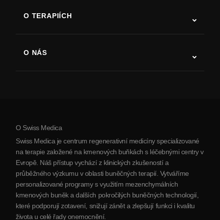
ALS
O TERAPIÍCH
Zotavení po cévní mozkové příhodě
Studie o terapii kmenovými buňkami
Roztroušená skleróza
Terapie kmenovými buňkami
O NÁS
Parkinsonova choroba
Postup léčby kmenovými buňkami
O nás
Artritida
Náklady na terapii kmenovými buňkami
Reference
Zobrazit všechna onemocnění
Mýty o kmenových buňkách
Ceník
Protokol
O Swiss Medica
O Srbsku
Swiss Medica je centrum regenerativní medicíny specializované
Blog
na terapie založené na kmenových buňkách s léčebnými centry v
Evropě. Náš přístup vychází z klinických zkušeností a
Partnerství
průběžného výzkumu v oblasti buněčných terapií. Vytváříme
Kontaktujte nás
personalizované programy s využitím mezenchymálních
kmenových buněk a dalších pokročilých buněčných technologií,
které podporují zotavení, snižují zánět a zlepšují funkci i kvalitu
života u celé řady onemocnění.