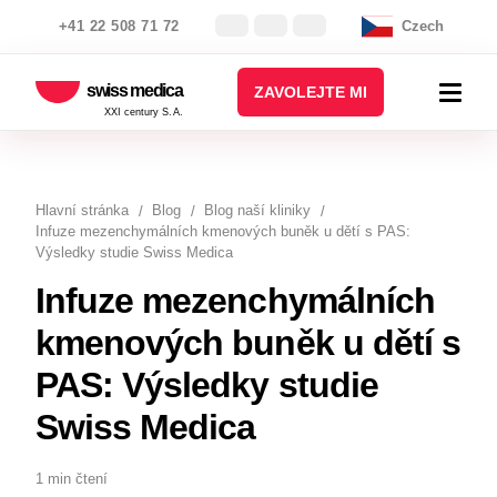
+41 22 508 71 72
Czech
swiss medica
ZAVOLEJTE MI
XXI century S.A.
Hlavní stránka
Blog
Blog naší kliniky
Infuze mezenchymálních kmenových buněk u dětí s PAS:
Výsledky studie Swiss Medica
Infuze mezenchymálních
kmenových buněk u dětí s
PAS: Výsledky studie
Swiss Medica
1 min čtení