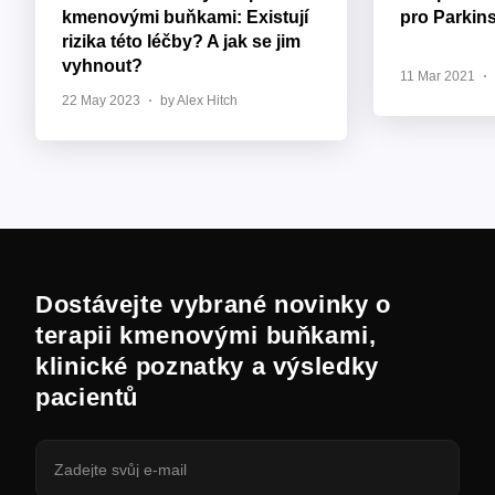
kmenovými buňkami: Existují
pro Parkin
rizika této léčby? A jak se jim
vyhnout?
11 Mar 2021
22 May 2023
by Alex Hitch
Dostávejte vybrané novinky o
terapii kmenovými buňkami,
klinické poznatky a výsledky
pacientů