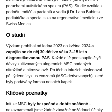
poruchami autistického spektra (PAS). Studie vznikla z
podnětu rodičů a pacientů a vedla ji Dr. Lana Babinski,
pediatrička a specialistka na regenerativní medicínu ze
Swiss Medica.
O studii
Výzkum probíhal od ledna 2023 do května 2024
a
zapojilo se do něj 30 dětí ve věku 3–15 let s
diagnostikovanou PAS
. Každé dítě podstoupilo čtyři
dávky kultivovaných alogenních MSC podaných
nitrožilně a nitrosvalově. Po těchto infuzích následoval
pětitýdenní cyklus exozomů (MSC-derivovaných), které
byly podávány formou nosních kapek.
Klíčové poznatky
Infuze MSC
byly bezpečné a dobře snášené
–
nezaznamenali jsme žádné závažné nežádoucí účinky.