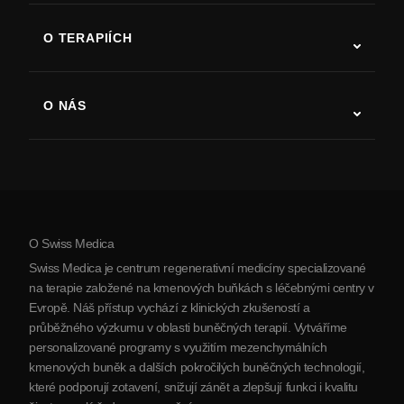
ALS
O TERAPIÍCH
Zotavení po cévní mozkové příhodě
Studie o terapii kmenovými buňkami
Roztroušená skleróza
Terapie kmenovými buňkami
O NÁS
Parkinsonova choroba
Postup léčby kmenovými buňkami
O nás
Artritida
Náklady na terapii kmenovými buňkami
Reference
Zobrazit všechna onemocnění
Mýty o kmenových buňkách
Ceník
Protokol
O Swiss Medica
O Srbsku
Swiss Medica je centrum regenerativní medicíny specializované
Blog
na terapie založené na kmenových buňkách s léčebnými centry v
Evropě. Náš přístup vychází z klinických zkušeností a
Partnerství
průběžného výzkumu v oblasti buněčných terapií. Vytváříme
Kontaktujte nás
personalizované programy s využitím mezenchymálních
kmenových buněk a dalších pokročilých buněčných technologií,
které podporují zotavení, snižují zánět a zlepšují funkci i kvalitu