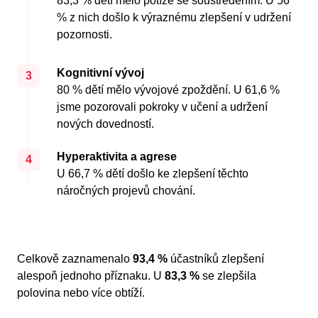
83,3 % dětí mělo potíže se soustředěním. U 56
% z nich došlo k výraznému zlepšení v udržení
pozornosti.
Kognitivní vývoj
3
80 % dětí mělo vývojové zpoždění. U 61,6 %
jsme pozorovali pokroky v učení a udržení
nových dovedností.
Hyperaktivita a agrese
4
U 66,7 % dětí došlo ke zlepšení těchto
náročných projevů chování.
Celkově zaznamenalo
93,4 %
účastníků zlepšení
alespoň jednoho příznaku. U
83,3 %
se zlepšila
polovina nebo více obtíží.