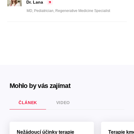
Dr. Lana
MD, Pediatrician, Regenerative Medicine Specialist
Mohlo by vás zajímat
ČLÁNEK
VIDEO
Nežádoucí účinky terapie
Terapie k