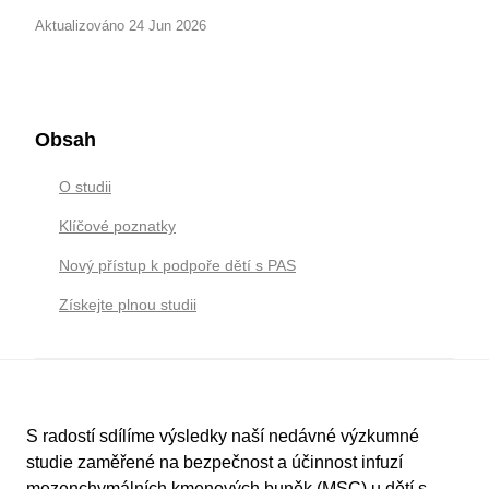
Aktualizováno 24 Jun 2026
Obsah
O studii
Klíčové poznatky
Nový přístup k podpoře dětí s PAS
Získejte plnou studii
S radostí sdílíme výsledky naší nedávné výzkumné
studie zaměřené na bezpečnost a účinnost infuzí
mezenchymálních kmenových buněk (MSC) u dětí s