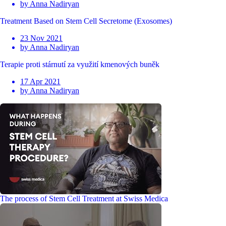
by Anna Nadiryan
Treatment Based on Stem Cell Secretome (Exosomes)
23 Nov 2021
by Anna Nadiryan
Terapie proti stárnutí za využití kmenových buněk
17 Apr 2021
by Anna Nadiryan
The process of Stem Cell Treatment at Swiss Medica