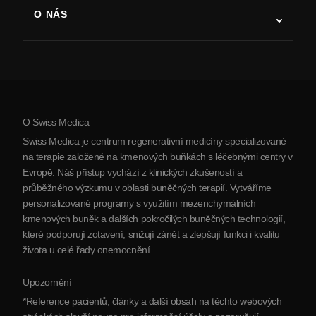
Terapie kmenovými buňkami
O NÁS
Parkinsonova choroba
Postup léčby kmenovými buňkami
O nás
Artritida
Náklady na terapii kmenovými buňkami
Reference
Zobrazit všechna onemocnění
Mýty o kmenových buňkách
Ceník
Protokol
O Swiss Medica
O Srbsku
Swiss Medica je centrum regenerativní medicíny specializované
Blog
na terapie založené na kmenových buňkách s léčebnými centry v
Evropě. Náš přístup vychází z klinických zkušeností a
Partnerství
průběžného výzkumu v oblasti buněčných terapií. Vytváříme
Kontaktujte nás
personalizované programy s využitím mezenchymálních
kmenových buněk a dalších pokročilých buněčných technologií,
které podporují zotavení, snižují zánět a zlepšují funkci i kvalitu
života u celé řady onemocnění.
Upozornění
*Reference pacientů, články a další obsah na těchto webových