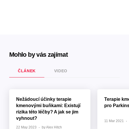
Mohlo by vás zajímat
ČLÁNEK
VIDEO
Nežádoucí účinky terapie
Terapie k
kmenovými buňkami: Existují
pro Parkin
rizika této léčby? A jak se jim
vyhnout?
11 Mar 2021
22 May 2023
by Alex Hitch