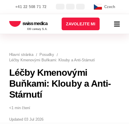
+41 22 508 71 72
Czech
swiss medica
ZAVOLEJTE MI
XXI century S.A.
Hlavní stránka
Posudky
Léčby Kmenovými Buňkami: Klouby a Anti-Stárnutí
Léčby Kmenovými
Buňkami: Klouby a Anti-
Stárnutí
<1 min čtení
Updated 03 Jul 2026