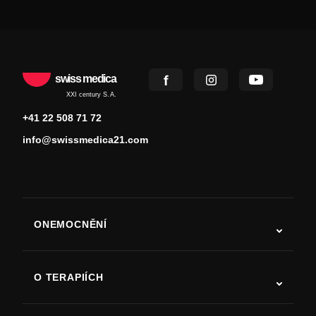
swiss medica
XXI century S.A.
+41 22 508 71 72
info@swissmedica21.com
ONEMOCNĚNÍ
Autismus
ALS
O TERAPIÍCH
Zotavení po cévní mozkové příhodě
Studie o terapii kmenovými buňkami
Roztroušená skleróza