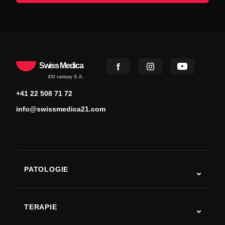
Swiss Medica
XXI century S.A.
+41 22 508 71 72
info@swissmedica21.com
PATOLOGIE
Autismo
SLA
TERAPIE
Recupero post-ictus
Studi sulla terapia con cellule staminali