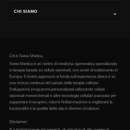
Sclerosi multipla
Terapia con cellule staminali
CHI SIAMO
Malattia di Parkinson
Procedura di trattamento con cellule staminali
Chi siamo
Artrite
Costo della terapia con cellule staminali
Testimonianze
Vedi tutte le patologie
Miti sulle cellule staminali
Prezzi
Protocollo
Chi è Swiss Medica
La Serbia
Swiss Medica è un centro di medicina rigenerativa specializzato
Blog
in terapie basate su cellule staminali, con centri di trattamento in
Europa. Il nostro approccio si fonda sull’esperienza clinica e su
Partnership
una ricerca continua nel campo delle terapie cellulari.
Contatti
Sviluppiamo programmi personalizzati utilizzando cellule
staminali mesenchimali e altre tecnologie cellulari avanzate per
supportare il recupero, ridurre l’infiammazione e migliorare la
funzionalità e la qualità della vita in diverse condizioni.
Disclaimer
*Le testimonianze dei pazienti, gli articoli e gli altri contenuti