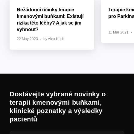
Nežádoucí účinky terapie
Terapie k
kmenovými buňkami: Existují
pro Parkin
rizika této léčby? A jak se jim
vyhnout?
11 Mar 2021
22 May 2023
by Alex Hitch
Dostávejte vybrané novinky o
terapii kmenovými buňkami,
klinické poznatky a výsledky
pacientů