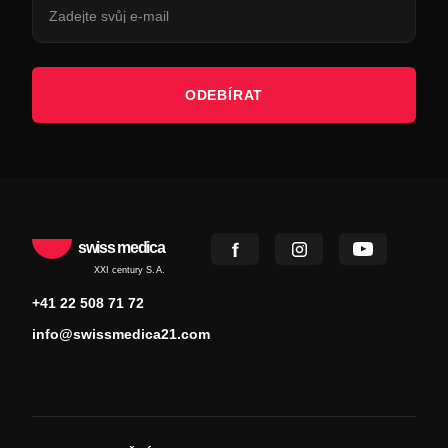
ODEBÍRAT
swiss medica
XXI century S.A.
+41 22 508 71 72
info@swissmedica21.com