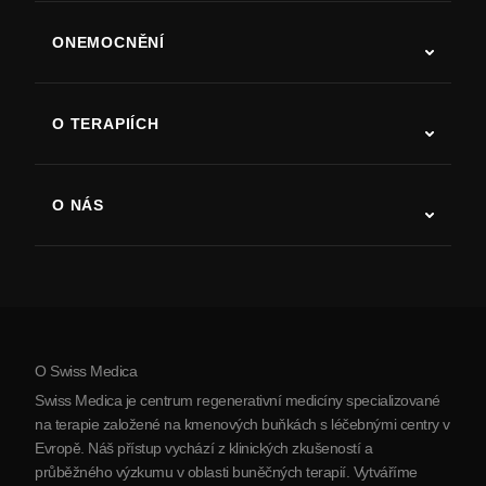
ONEMOCNĚNÍ
Autismus
ALS
O TERAPIÍCH
Zotavení po cévní mozkové příhodě
Studie o terapii kmenovými buňkami
Roztroušená skleróza
Terapie kmenovými buňkami
O NÁS
Parkinsonova choroba
Postup léčby kmenovými buňkami
O nás
Artritida
Náklady na terapii kmenovými buňkami
Reference
Zobrazit všechna onemocnění
Mýty o kmenových buňkách
Ceník
Protokol
O Swiss Medica
O Srbsku
Swiss Medica je centrum regenerativní medicíny specializované
Blog
na terapie založené na kmenových buňkách s léčebnými centry v
Evropě. Náš přístup vychází z klinických zkušeností a
Partnerství
průběžného výzkumu v oblasti buněčných terapií. Vytváříme