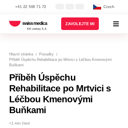
+41 22 508 71 72
Czech
swiss medica
ZAVOLEJTE MI
XXI century S.A.
Hlavní stránka
Posudky
Příběh Úspěchu Rehabilitace po Mrtvici s Léčbou Kmenovými
Buňkami
Příběh Úspěchu
Rehabilitace po Mrtvici s
Léčbou Kmenovými
Buňkami
<1 min čtení