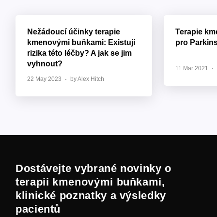
Nežádoucí účinky terapie
Terapie k
kmenovými buňkami: Existují
pro Parkin
rizika této léčby? A jak se jim
vyhnout?
11 Mar 2021
22 May 2023
by Alex Hitch
Dostávejte vybrané novinky o
terapii kmenovými buňkami,
klinické poznatky a výsledky
pacientů