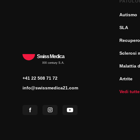
PATOLO
Autismo
SLA
Recupero
Sclerosi 
Swiss Medica
XXI century S.A.
Malattia 
+41 22 508 71 72
Artrite
info@swissmedica21.com
Vedi tutte