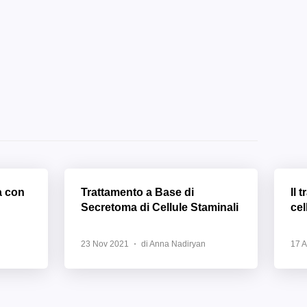
a con
Trattamento a Base di
Il 
Secretoma di Cellule Staminali
cel
23 Nov 2021
di Anna Nadiryan
17 A