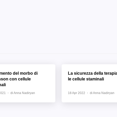
amento del morbo di
La sicurezza della terapi
nson con cellule
le cellule staminali
ali
2021
di Anna Nadiryan
18 Apr 2022
di Anna Nadiryan