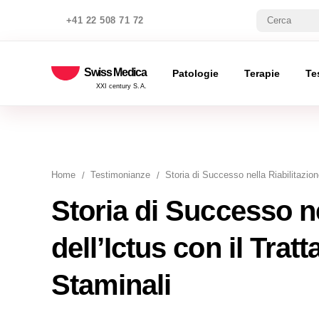
+41 22 508 71 72
Swiss Medica
Patologie
Terapie
Te
XXI century S.A.
Home
Testimonianze
Storia di Successo nella Riabilitazion
Storia di Successo ne
dell’Ictus con il Trat
Staminali