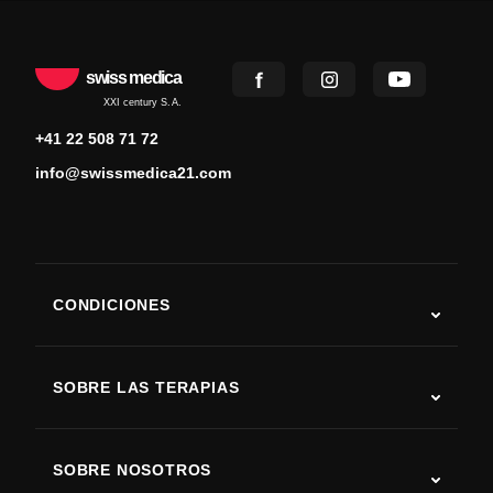
swiss medica
XXI century S.A.
+41 22 508 71 72
info@swissmedica21.com
CONDICIONES
Autismo
ELA
SOBRE LAS TERAPIAS
Recuperación tras ictus
Estudios sobre terapia con células madre
Esclerosis múltiple
Terapia con células madre
SOBRE NOSOTROS
Enfermedad de Parkinson
Procedimiento de tratamiento con células madre