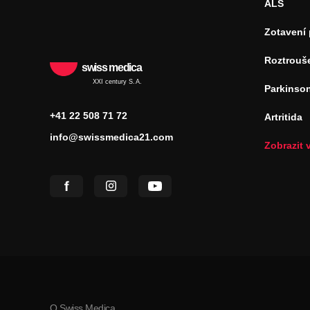
ALS
Zotavení
Roztrouš
swiss medica
XXI century S.A.
Parkinso
+41 22 508 71 72
Artritida
info@swissmedica21.com
Zobrazit
O Swiss Medica