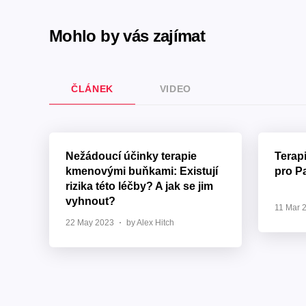
Mohlo by vás zajímat
ČLÁNEK
VIDEO
Nežádoucí účinky terapie
Terap
kmenovými buňkami: Existují
pro P
rizika této léčby? A jak se jim
vyhnout?
11 Mar 
22 May 2023
by Alex Hitch