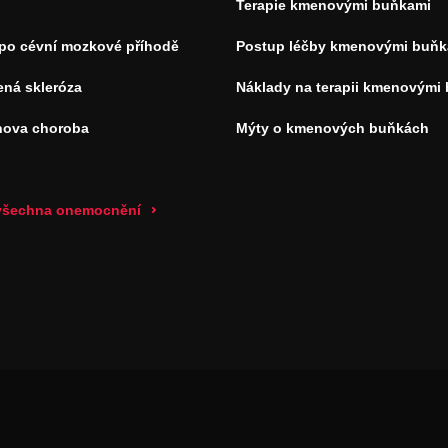
Terapie kmenovými buňkami
 po cévní mozkové příhodě
Postup léčby kmenovými buňk
ená skleróza
Náklady na terapii kmenovými
nova choroba
Mýty o kmenových buňkách
 všechna onemocnění