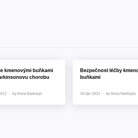
ie kmenovými buňkami
Bezpečnost léčby kmen
arkinsonovu chorobu
buňkami
2021
by Anna Nadiryan
18 Apr 2022
by Anna Nadiryan