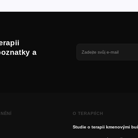
erapii
poznatky a
NĚNÍ
O TERAPIÍCH
Studie o terapii kmenovými b