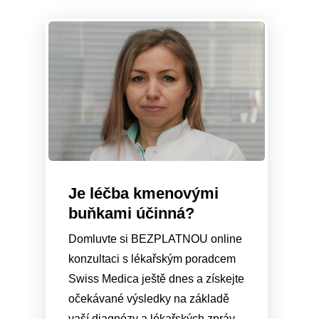
Je léčba kmenovými
buňkami účinná?
Domluvte si BEZPLATNOU online
konzultaci s lékařským poradcem
Swiss Medica ještě dnes a získejte
očekávané výsledky na základě
vaší diagnózy a lékařských zpráv.