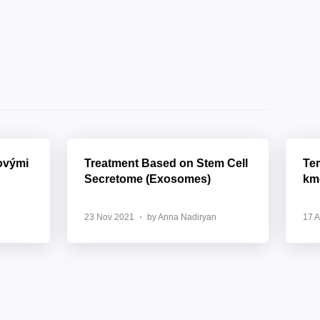
ovými
Treatment Based on Stem Cell
Ter
Secretome (Exosomes)
km
23 Nov 2021
by Anna Nadiryan
17 A