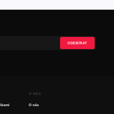
ODEBÍRAT
O NÁS
uňkami
O nás