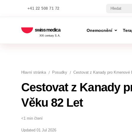
+41 22 508 71 72
swiss medica
Onemocnění
Tera
XXI century S.A.
Hlavní stránka
Posudky
Cestovat z Kanady pro Kmenové 
Cestovat z Kanady 
Věku 82 Let
<1 min čtení
Updated 01 Jul 2026