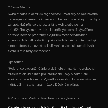
Protokol
O Swiss Medica
O Srbsku
Swiss Medica je centrum regenerativní medicíny specializované
Blog
na terapie založené na kmenových buňkách s léčebnými centry v
Evropě. Náš přístup vychází z klinických zkušeností a
Partnerství
průběžného výzkumu v oblasti buněčných terapií. Vytváříme
Kontaktujte nás
personalizované programy s využitím mezenchymálních
kmenových buněk a dalších pokročilých buněčných technologií,
které podporují zotavení, snižují zánět a zlepšují funkci i kvalitu
života u celé řady onemocnění.
Upozornění
*Reference pacientů, články a další obsah na těchto webových
stránkách slouží pouze pro informační účely a nezaručují
konkrétní výsledky léčby. Výsledky se mohou lišit v závislosti na
individuálním stavu, anamnéze a léčebném plánu.
© 2026 Swiss Medica. Všechna práva vyhrazena.
Zásady ochrany osobních údajů
Podmínky používání