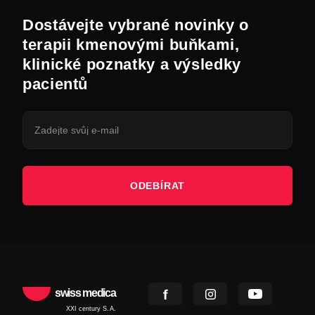
Dostávejte vybrané novinky o
terapii kmenovými buňkami,
klinické poznatky a výsledky
pacientů
ODEBÍRAT
swiss medica
XXI century S.A.