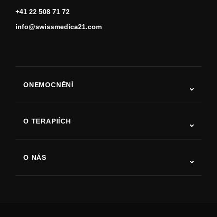
+41 22 508 71 72
info@swissmedica21.com
ONEMOCNĚNÍ
Autismus
ALS
O TERAPIÍCH
Zotavení po cévní mozkové příhodě
Studie o terapii kmenovými buňkami
Roztroušená skleróza
Terapie kmenovými buňkami
O NÁS
Parkinsonova choroba
Postup léčby kmenovými buňkami
O nás
Artritida
Náklady na terapii kmenovými buňkami
Reference
Zobrazit všechna onemocnění
Mýty o kmenových buňkách
Ceník