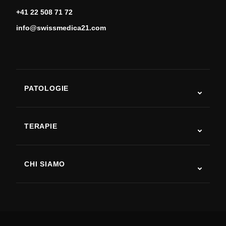
+41 22 508 71 72
info@swissmedica21.com
PATOLOGIE
Autismo
SLA
TERAPIE
Recupero post-ictus
Studi sulla terapia con cellule staminali
Sclerosi multipla
Terapia con cellule staminali
CHI SIAMO
Malattia di Parkinson
Procedura di trattamento con cellule staminali
Chi siamo
Artrite
Costo della terapia con cellule staminali
Testimonianze
Vedi tutte le patologie
Miti sulle cellule staminali
Prezzi