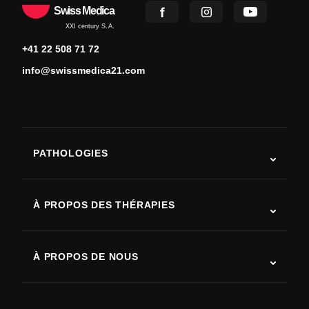
Swiss Medica
XXI century S.A.
+41 22 508 71 72
info@swissmedica21.com
PATHOLOGIES
Autisme
SLA (sclérose latérale amyotrophique)
À PROPOS DES THÉRAPIES
Récupération après AVC
Études sur la thérapie par cellules souches
Sclérose en plaques
Thérapie par cellules souches
À PROPOS DE NOUS
Maladie de Parkinson
Procédure de traitement par cellules souches
Qui sommes-nous
Arthrite
Coût de la thérapie par cellules souches
Témoignages
Voir toutes les pathologies