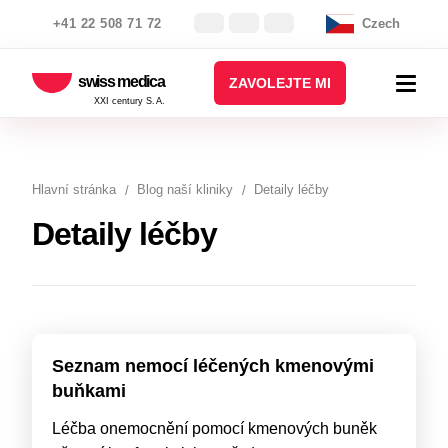
+41 22 508 71 72
Czech
swiss medica
ZAVOLEJTE MI
XXI century S.A.
Hlavní stránka
Blog naší kliniky
Detaily léčby
Detaily léčby
Seznam nemocí léčených kmenovými
buňkami
Léčba onemocnění pomocí kmenových buněk