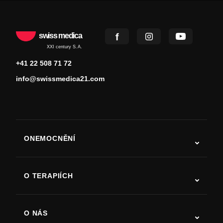
swiss medica
XXI century S.A.
+41 22 508 71 72
info@swissmedica21.com
ONEMOCNĚNÍ
Autismus
ALS
O TERAPIÍCH
Zotavení po cévní mozkové příhodě
Studie o terapii kmenovými buňkami
Roztroušená skleróza
Terapie kmenovými buňkami
O NÁS
Parkinsonova choroba
Postup léčby kmenovými buňkami