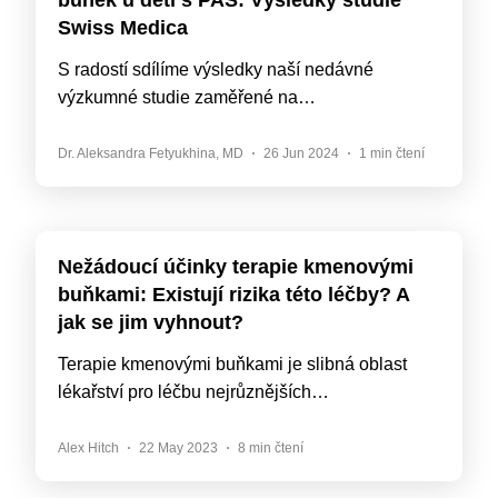
buněk u dětí s PAS: Výsledky studie
Swiss Medica
S radostí sdílíme výsledky naší nedávné
výzkumné studie zaměřené na…
Dr. Aleksandra Fetyukhina, MD
26 Jun 2024
1 min čtení
Nežádoucí účinky terapie kmenovými
buňkami: Existují rizika této léčby? A
jak se jim vyhnout?
Terapie kmenovými buňkami je slibná oblast
lékařství pro léčbu nejrůznějších…
Alex Hitch
22 May 2023
8 min čtení