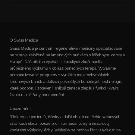
O nás
Artritida
Náklady na terapii kmenovými buňkami
Reference
Zobrazit všechna onemocnění
Mýty o kmenových buňkách
Ceník
Protokol
O Swiss Medica
O Srbsku
Swiss Medica je centrum regenerativní medicíny specializované
Blog
na terapie založené na kmenových buňkách s léčebnými centry v
Evropě. Náš přístup vychází z klinických zkušeností a
Partnerství
průběžného výzkumu v oblasti buněčných terapií. Vytváříme
Kontaktujte nás
personalizované programy s využitím mezenchymálních
kmenových buněk a dalších pokročilých buněčných technologií,
které podporují zotavení, snižují zánět a zlepšují funkci i kvalitu
života u celé řady onemocnění.
Upozornění
*Reference pacientů, články a další obsah na těchto webových
stránkách slouží pouze pro informační účely a nezaručují
konkrétní výsledky léčby. Výsledky se mohou lišit v závislosti na