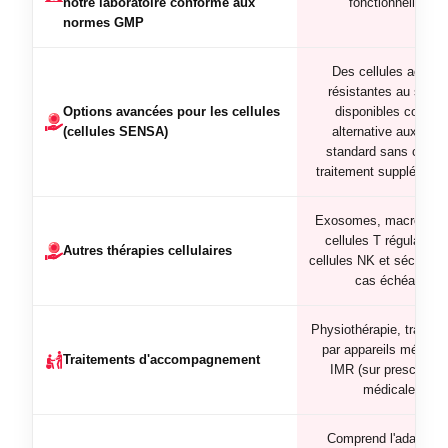
notre laboratoire conforme aux
fonctionnelles)
normes GMP
Des cellules active
résistantes au stress
Options avancées pour les cellules
disponibles comme
(cellules SENSA)
alternative aux CS
standard sans coût 
traitement supplémenta
Exosomes, macrophag
cellules T régulatrice
Autres thérapies cellulaires
cellules NK et sécrétom
cas échéant
Physiothérapie, traitem
par appareils médicau
Traitements d'accompagnement
IMR (sur prescriptio
médicale)
Comprend l'adaptati