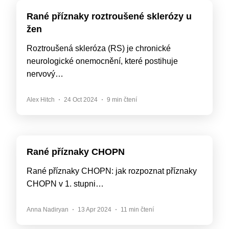
Rané příznaky roztroušené sklerózy u
žen
Roztroušená skleróza (RS) je chronické
neurologické onemocnění, které postihuje
nervový…
Alex Hitch
24 Oct 2024
9 min čtení
Rané příznaky CHOPN
Rané příznaky CHOPN: jak rozpoznat příznaky
CHOPN v 1. stupni…
Anna Nadiryan
13 Apr 2024
11 min čtení