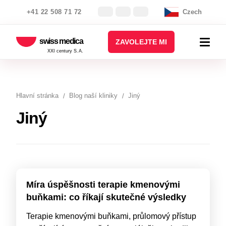
+41 22 508 71 72
Czech
swiss medica
ZAVOLEJTE MI
XXI century S.A.
Hlavní stránka
Blog naší kliniky
Jiný
Jiný
Míra úspěšnosti terapie kmenovými
buňkami: сo říkají skutečné výsledky
Terapie kmenovými buňkami, průlomový přístup