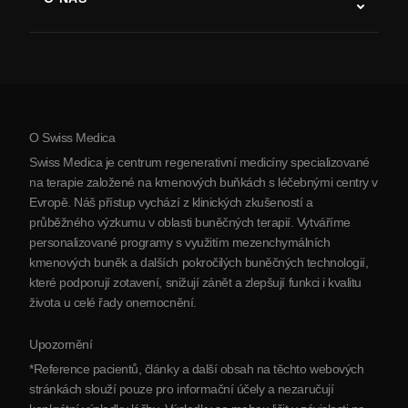
Parkinsonova choroba
Postup léčby kmenovými buňkami
O nás
Artritida
Náklady na terapii kmenovými buňkami
Reference
Zobrazit všechna onemocnění
Mýty o kmenových buňkách
Ceník
Protokol
O Swiss Medica
O Srbsku
Swiss Medica je centrum regenerativní medicíny specializované
Blog
na terapie založené na kmenových buňkách s léčebnými centry v
Evropě. Náš přístup vychází z klinických zkušeností a
Partnerství
průběžného výzkumu v oblasti buněčných terapií. Vytváříme
Kontaktujte nás
personalizované programy s využitím mezenchymálních
kmenových buněk a dalších pokročilých buněčných technologií,
které podporují zotavení, snižují zánět a zlepšují funkci i kvalitu
života u celé řady onemocnění.
Upozornění
*Reference pacientů, články a další obsah na těchto webových
stránkách slouží pouze pro informační účely a nezaručují