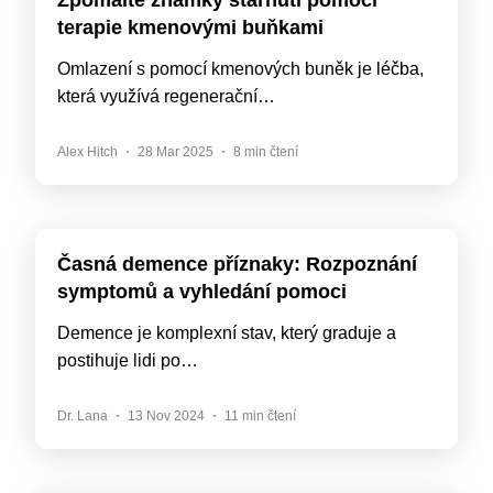
Zpomalte známky stárnutí pomocí
terapie kmenovými buňkami
Omlazení s pomocí kmenových buněk je léčba,
která využívá regenerační…
Alex Hitch
28 Mar 2025
8 min čtení
Časná demence příznaky: Rozpoznání
symptomů a vyhledání pomoci
Demence je komplexní stav, který graduje a
postihuje lidi po…
Dr. Lana
13 Nov 2024
11 min čtení