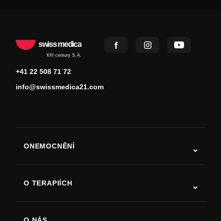
swiss medica
XXI century S.A.
+41 22 508 71 72
info@swissmedica21.com
ONEMOCNĚNÍ
Autismus
ALS
O TERAPIÍCH
Zotavení po cévní mozkové příhodě
Studie o terapii kmenovými buňkami
Roztroušená skleróza
Terapie kmenovými buňkami
O NÁS