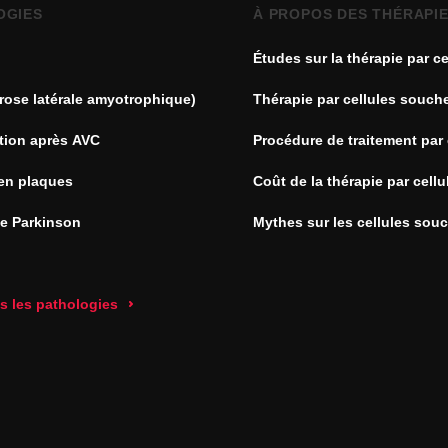
OGIES
À PROPOS DES THÉRAPI
Études sur la thérapie par ce
souches
rose latérale amyotrophique)
Thérapie par cellules souch
tion après AVC
Procédure de traitement par 
souches
en plaques
Coût de la thérapie par cell
de Parkinson
Mythes sur les cellules sou
es les pathologies