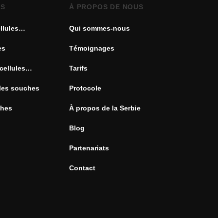
ES
À PROPOS DE NOUS
llules
Qui sommes-nous
es
Témoignages
cellules
Tarifs
ules souches
Protocole
ches
À propos de la Serbie
Blog
Partenariats
Contact