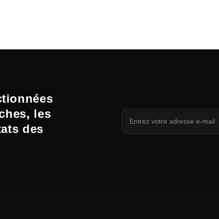
ctionnées
ches, les
tats des