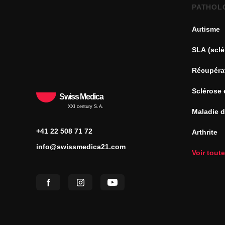
PATHOL
Autisme
SLA (sclé
Récupéra
Sclérose 
Swiss Medica
XXI century S.A.
Maladie 
+41 22 508 71 72
Arthrite
info@swissmedica21.com
Voir tout