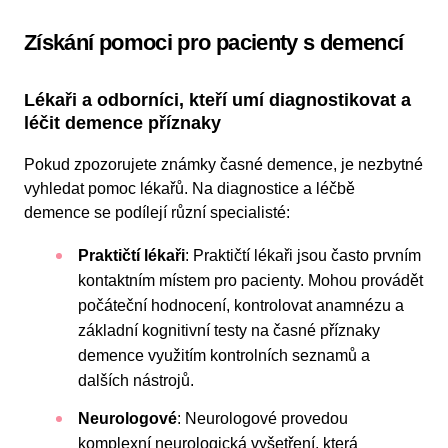
Získání pomoci pro pacienty s demencí
Lékaři a odborníci, kteří umí diagnostikovat a
léčit demence příznaky
Pokud zpozorujete známky časné demence, je nezbytné
vyhledat pomoc lékařů. Na diagnostice a léčbě
demence se podílejí různí specialisté:
Praktičtí lékaři
: Praktičtí lékaři jsou často prvním
kontaktním místem pro pacienty. Mohou provádět
počáteční hodnocení, kontrolovat anamnézu a
základní kognitivní testy na časné příznaky
demence využitím kontrolních seznamů a
dalších nástrojů.
Neurologové
: Neurologové provedou
komplexní neurologická vyšetření, která