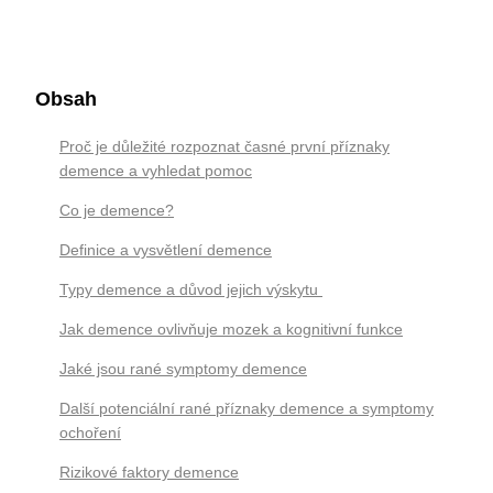
Obsah
Proč je důležité rozpoznat časné první příznaky
demence a vyhledat pomoc
Co je demence?
Definice a vysvětlení demence
Typy demence a důvod jejich výskytu
Jak demence ovlivňuje mozek a kognitivní funkce
Jaké jsou rané symptomy demence
Další potenciální rané příznaky demence a symptomy
ochoření
Rizikové faktory demence