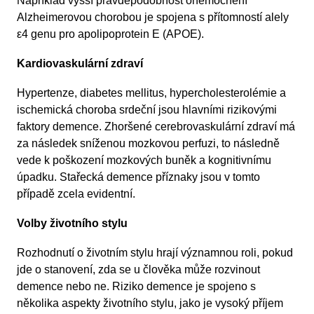
Například vyšší pravděpodobnost onemocnění
Alzheimerovou chorobou je spojena s přítomností alely
ε4 genu pro apolipoprotein E (APOE).
Kardiovaskulární zdraví
Hypertenze, diabetes mellitus, hypercholesterolémie a
ischemická choroba srdeční jsou hlavními rizikovými
faktory demence. Zhoršené cerebrovaskulární zdraví má
za následek sníženou mozkovou perfuzi, to následně
vede k poškození mozkových buněk a kognitivnímu
úpadku. Stařecká demence příznaky jsou v tomto
případě zcela evidentní.
Volby životního stylu
Rozhodnutí o životním stylu hrají významnou roli, pokud
jde o stanovení, zda se u člověka může rozvinout
demence nebo ne. Riziko demence je spojeno s
několika aspekty životního stylu, jako je vysoký příjem