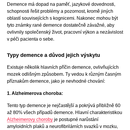
Demence má dopad na paměť, jazykové dovednosti,
schopnosti řešit problémy a pozornost, kromě jiných
oblastí souvisejících s kognicemi. Nakonec mohou být
tyto známky rané demence dostatečně závažné, aby
ovlivnily společenský život, pracovní výkon a nezávislost
v péči pacienta o sebe.
Typy demence a důvod jejich výskytu
Existuje několik hlavních příčin demence, ovlivňujících
mozek odlišným způsobem. Ty vedou k různým časným
příznakům demence, jako je nevhodné chování:
1.
Alzheimerova choroba:
Tento typ demence je nejčastější a pokrývá přibližně 60
až 80% všech případů demence. Hlavní charakteristikou
Alzheimerovy choroby
je postupné narůstání
amyloidních plaků a neurofibrilárních svazků v mozku,