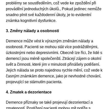
problémy se soustředěním, což vede ke zpoždění při
provádění jednoduchých úkolů., Pokud jedinec nemůže
snadno plnit své každodenní úkoly, je to evidentní
známka kognitivní dysfunkce.
3. Změny nálady a osobnosti
Demence může vést k výrazným změnám nálady a
osobnosti. Pacienti se mohou stát více podrážděnými,
úzkostnými nebo depresivními. Obecně lze říci, že lidé s
demencí jsou méně společenští. Ztrácejí zájem o okolní
svět a činnosti, které jim v minulosti přinášely potěšení.
Jejich nálada se proto najednou rychle mění, což vede k
časným známkám demence, jako je nevhodné chování,
projevující se stárnutím pacienta.
4. Zmatek a dezorientace
Demence příznaky se také projevují dezorientací a
zmateností. Postižení pacienti mohou mít potíže s