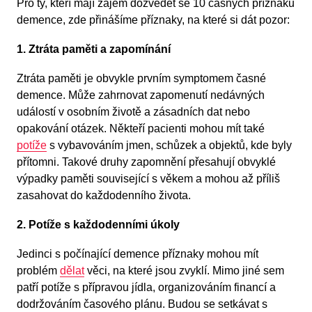
Pro ty, kteří mají zájem dozvědet se 10 časných příznaků
demence, zde přinášíme příznaky, na které si dát pozor:
1. Ztráta paměti a zapomínání
Ztráta paměti je obvykle prvním symptomem časné
demence. Může zahrnovat zapomenutí nedávných
událostí v osobním životě a zásadních dat nebo
opakování otázek. Někteří pacienti mohou mít také
potíže
s vybavováním jmen, schůzek a objektů, kde byly
přítomni. Takové druhy zapomnění přesahují obvyklé
výpadky paměti související s věkem a mohou až příliš
zasahovat do každodenního života.
2. Potíže s každodenními úkoly
Jedinci s počínající demence příznaky mohou mít
problém
dělat
věci, na které jsou zvyklí. Mimo jiné sem
patří potíže s přípravou jídla, organizováním financí a
dodržováním časového plánu. Budou se setkávat s