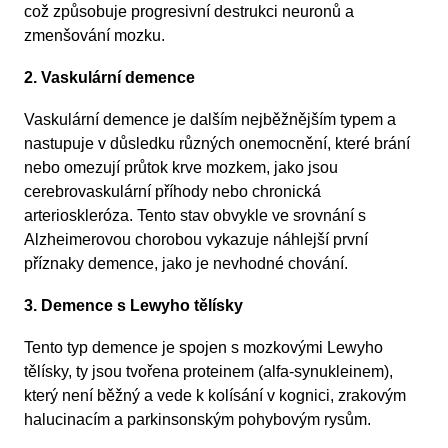
což způsobuje progresivní destrukci neuronů a
zmenšování mozku.
2. Vaskulární demence
Vaskulární demence je dalším nejběžnějším typem a
nastupuje v důsledku různých onemocnění, které brání
nebo omezují průtok krve mozkem, jako jsou
cerebrovaskulární příhody nebo chronická
arterioskleróza. Tento stav obvykle ve srovnání s
Alzheimerovou chorobou vykazuje náhlejší první
příznaky demence, jako je nevhodné chování.
3. Demence s Lewyho tělísky
Tento typ demence je spojen s mozkovými Lewyho
tělísky, ty jsou tvořena proteinem (alfa-synukleinem),
který není běžný a vede k kolísání v kognici, zrakovým
halucinacím a parkinsonským pohybovým rysům.