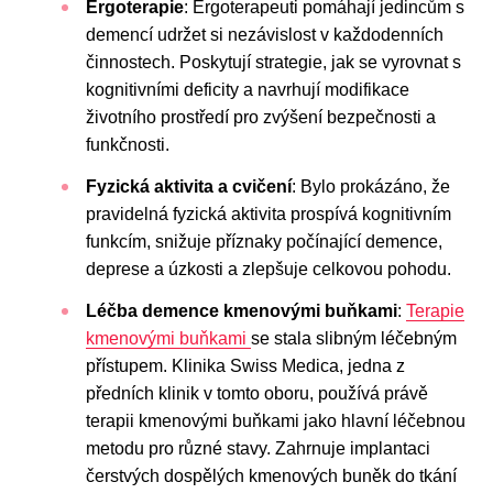
Ergoterapie
: Ergoterapeuti pomáhají jedincům s
demencí udržet si nezávislost v každodenních
činnostech. Poskytují strategie, jak se vyrovnat s
kognitivními deficity a navrhují modifikace
životního prostředí pro zvýšení bezpečnosti a
funkčnosti.
Fyzická aktivita a cvičení
: Bylo prokázáno, že
pravidelná fyzická aktivita prospívá kognitivním
funkcím, snižuje příznaky počínající demence,
deprese a úzkosti a zlepšuje celkovou pohodu.
Léčba demence kmenovými buňkami
:
Terapie
kmenovými buňkami
se stala slibným léčebným
přístupem. Klinika Swiss Medica, jedna z
předních klinik v tomto oboru, používá právě
terapii kmenovými buňkami jako hlavní léčebnou
metodu pro různé stavy. Zahrnuje implantaci
čerstvých dospělých kmenových buněk do tkání