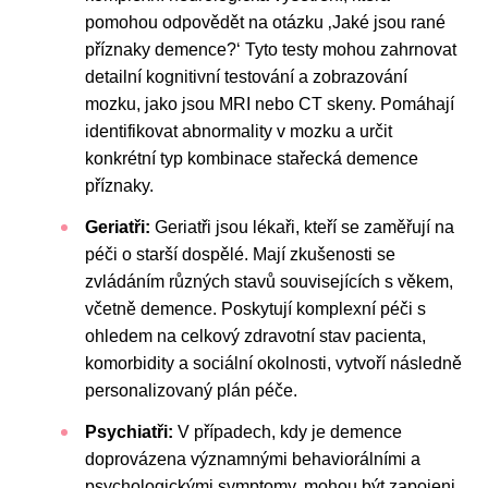
pomohou odpovědět na otázku ‚Jaké jsou rané
příznaky demence?‘ Tyto testy mohou zahrnovat
detailní kognitivní testování a zobrazování
mozku, jako jsou MRI nebo CT skeny. Pomáhají
identifikovat abnormality v mozku a určit
konkrétní typ kombinace stařecká demence
příznaky.
Geriatři:
Geriatři jsou lékaři, kteří se zaměřují na
péči o starší dospělé. Mají zkušenosti se
zvládáním různých stavů souvisejících s věkem,
včetně demence. Poskytují komplexní péči s
ohledem na celkový zdravotní stav pacienta,
komorbidity a sociální okolnosti, vytvoří následně
personalizovaný plán péče.
Psychiatři:
V případech, kdy je demence
doprovázena významnými behaviorálními a
psychologickými symptomy, mohou být zapojeni