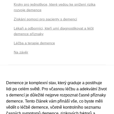
Kroky pro jednotlivce, které vedou ke snížení rizika
rozvoje demence
Získání pomoci pro pacienty s demencí
Lékaři a odborníci, kteří umí diagnostikovat a léčit
demence příznaky
Léčba a terapie demence
Na závěr
Demence je komplexní stav, který graduje a postihuje
lidi po celém světě. Pro včasnou léčbu a adekvátní život
s demencí je důležité nejprve rozpoznat časné příznaky
demence. Tento článek vám přináší vše, co byste měli
vědět o léčbě demence, včetně kontrolního seznamu
časných symptomů demence, rizikových faktorů a