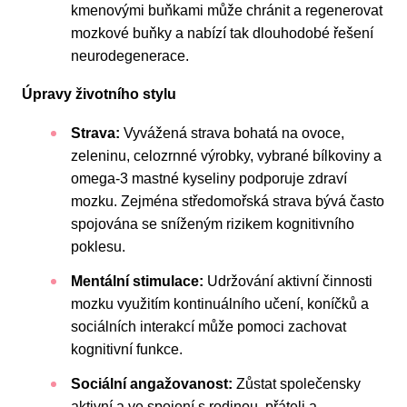
kmenovými buňkami může chránit a regenerovat
mozkové buňky a nabízí tak dlouhodobé řešení
neurodegenerace.
Úpravy životního stylu
Strava:
Vyvážená strava bohatá na ovoce,
zeleninu, celozrnné výrobky, vybrané bílkoviny a
omega-3 mastné kyseliny podporuje zdraví
mozku. Zejména středomořská strava bývá často
spojována se sníženým rizikem kognitivního
poklesu.
Mentální stimulace:
Udržování aktivní činnosti
mozku využitím kontinuálního učení, koníčků a
sociálních interakcí může pomoci zachovat
kognitivní funkce.
Sociální angažovanost:
Zůstat společensky
aktivní a ve spojení s rodinou, přáteli a