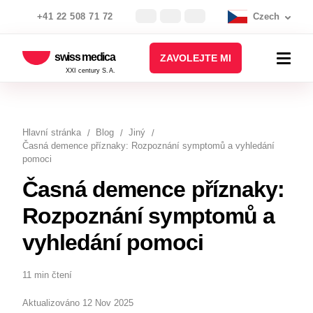
+41 22 508 71 72
Czech
swiss medica
ZAVOLEJTE MI
XXI century S.A.
Hlavní stránka
Blog
Jiný
Časná demence příznaky: Rozpoznání symptomů a vyhledání
pomoci
Časná demence příznaky:
Rozpoznání symptomů a
vyhledání pomoci
11 min čtení
Aktualizováno 12 Nov 2025