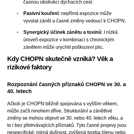
časnou obstrukci dýchacích cest.
Pasivní kouření
:
nepřímá expozice může
vyvolat zánět a časné změny vedoucí k CHOPN.
Synergický účinek zánětu a toxinů
:
I nízká
úroveň expozice v kombinaci s chronickým
zánětem může urychlit poškození plic.
Kdy CHOPN skutečně vzniká? Věk a
rizikové faktory
Rozpoznání časných příznaků CHOPN ve 30. a
40. letech
Ačkoli je CHOPN běžně spojována s vyšším věkem,
může začít mnohem dříve. Strukturální a zánětlivé
změny se mohou objevit ve 30. nebo 40. letech věku, a
to i bez přetrvávajících příznaků. Tyto časné projevy jsou
nespecifické: mírná dušnost, zvýšená tvorba hlenu nebo