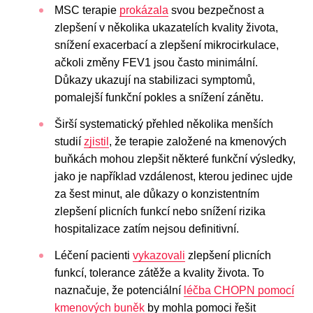
MSC terapie
prokázala
svou bezpečnost a
zlepšení v několika ukazatelích kvality života,
snížení exacerbací a zlepšení mikrocirkulace,
ačkoli změny FEV1 jsou často minimální.
Důkazy ukazují na stabilizaci symptomů,
pomalejší funkční pokles a snížení zánětu.
Širší systematický přehled několika menších
studií
zjistil
, že terapie založené na kmenových
buňkách mohou zlepšit některé funkční výsledky,
jako je například vzdálenost, kterou jedinec ujde
za šest minut, ale důkazy o konzistentním
zlepšení plicních funkcí nebo snížení rizika
hospitalizace zatím nejsou definitivní.
Léčení pacienti
vykazovali
zlepšení plicních
funkcí, tolerance zátěže a kvality života. To
naznačuje, že potenciální
léčba CHOPN pomocí
kmenových buněk
by mohla pomoci řešit