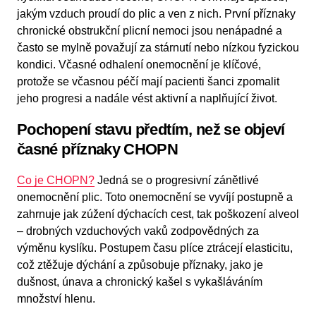
jakým vzduch proudí do plic a ven z nich. První příznaky
chronické obstrukční plicní nemoci jsou nenápadné a
často se mylně považují za stárnutí nebo nízkou fyzickou
kondici. Včasné odhalení onemocnění je klíčové,
protože se včasnou péčí mají pacienti šanci zpomalit
jeho progresi a nadále vést aktivní a naplňující život.
Pochopení stavu předtím, než se objeví
časné příznaky CHOPN
Co je CHOPN?
Jedná se o progresivní zánětlivé
onemocnění plic. Toto onemocnění se vyvíjí postupně a
zahrnuje jak zúžení dýchacích cest, tak poškození alveol
– drobných vzduchových vaků zodpovědných za
výměnu kyslíku. Postupem času plíce ztrácejí elasticitu,
což ztěžuje dýchání a způsobuje příznaky, jako je
dušnost, únava a chronický kašel s vykašláváním
množství hlenu.