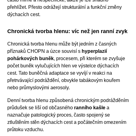
přehlížet. Přesto odrážejí strukturální a funkční změny
dýchacích cest.
Chronická tvorba hlenu: víc než jen ranní zvyk
Chronická tvorba hlenu může být jedním z časných
příznaků CHOPN a úzce souvisí s
hyperplazií
pohárkových buněk
, procesem, při kterém se zvyšuje
počet buněk vylučujících hlen ve výstelce dýchacích
cest. Tato buněčná adaptace se vyvíjí v reakci na
přetrvávající podráždění, obvykle tabákovým kouřem
nebo průmyslovými aerosoly.
Denní tvorba hlenu způsobená chronickým podrážděním
průdušek se liší od občasného
ranního kašle
a
naznačuje patologický proces, často spojený se
ztluštěním stěn dýchacích cest a počátečním omezením
průtoku vzduchu.