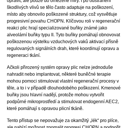
opravit, ale pouze do omezené míry. I po odstranění
škodlivých vlivů se tělo často adaptuje na poškození,
místo aby obnovilo poškozené struktury, což vysvětluje
progresivní povahu CHOPN. Klíčovou roli v regenerační
reakci plic hrají specializované buňky známé jako
alveolární buňky typu II. Tyto buňky pomáhají obnovovat
poškozenou výstelku vzduchových vaků aktivací přísně
regulovaných signálních drah, které koordinují opravu a
regeneraci tkání.
Ačkoli přirozený systém opravy plic nelze jednoduše
nahradit nebo implantovat, některé buněčné terapie
mohou pomoci stimulovat vlastní regenerační procesy v
těle, a to i v případě dlouhodobého poškození. Kmenové
buňky jsou hlavní nadějí, protože mohou vytvořit
podpůrné mikroprostředí a stimulovat endogenní AEC2,
které pomáhají s opravou plicní tkáně.
Tento přístup se nepovažuje za okamžitý „lék“ pro plíce,
ale nabízí možnost zpomalit progresi CHOPN a podpořit