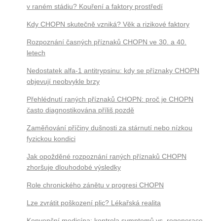
v raném stádiu? Kouření a faktory prostředí
Kdy CHOPN skutečně vzniká? Věk a rizikové faktory
Rozpoznání časných příznaků CHOPN ve 30. a 40.
letech
Nedostatek alfa-1 antitrypsinu: kdy se příznaky CHOPN
objevují neobvykle brzy
Přehlédnutí raných příznaků CHOPN: proč je CHOPN
často diagnostikována příliš pozdě
Zaměňování příčiny dušnosti za stárnutí nebo nízkou
fyzickou kondici
Jak opožděné rozpoznání raných příznaků CHOPN
zhoršuje dlouhodobé výsledky
Role chronického zánětu v progresi CHOPN
Lze zvrátit poškození plic? Lékařská realita
Konvenční medicína: kontrola symptomů vs. regenerace