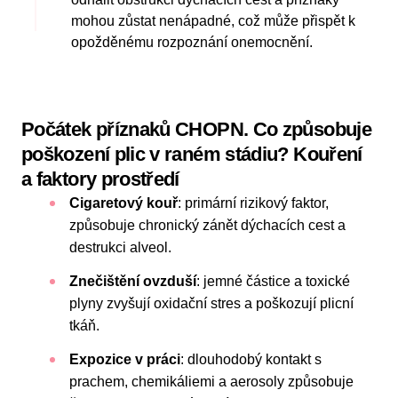
mohou zůstat nenápadné, což může přispět k
opožděnému rozpoznání onemocnění.
Počátek příznaků CHOPN. Co způsobuje
poškození plic v raném stádiu? Kouření
a faktory prostředí
Cigaretový kouř
: primární rizikový faktor,
způsobuje chronický zánět dýchacích cest a
destrukci alveol.
Znečištění ovzduší
: jemné částice a toxické
plyny zvyšují oxidační stres a poškozují plicní
tkáň.
Expozice v práci
:
dlouhodobý kontakt s
prachem, chemikáliemi a aerosoly způsobuje