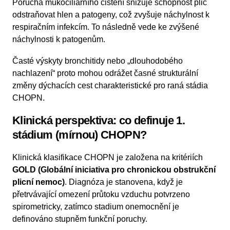
Porucha mukociliárního čištění snižuje schopnost plic
odstraňovat hlen a patogeny, což zvyšuje náchylnost k
respiračním infekcím. To následně vede ke zvýšené
náchylnosti k patogenům.
Časté výskyty bronchitidy nebo „dlouhodobého
nachlazení“ proto mohou odrážet časné strukturální
změny dýchacích cest charakteristické pro raná stádia
CHOPN.
Klinická perspektiva: co definuje 1.
stádium (mírnou) CHOPN?
Klinická klasifikace CHOPN je založena na kritériích
GOLD (Globální iniciativa pro chronickou obstrukční
plicní nemoc)
. Diagnóza je stanovena, když je
přetrvávající omezení průtoku vzduchu potvrzeno
spirometricky, zatímco stadium onemocnění je
definováno stupněm funkční poruchy.