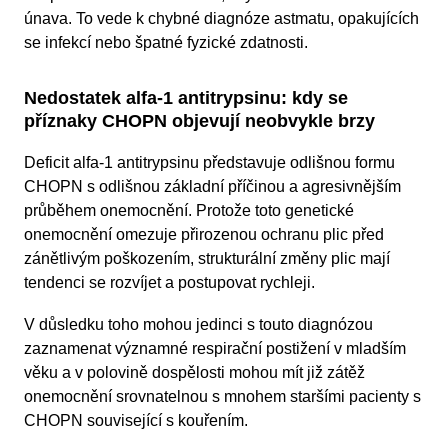
únava. To vede k chybné diagnóze astmatu, opakujících
se infekcí nebo špatné fyzické zdatnosti.
Nedostatek alfa-1 antitrypsinu: kdy se
příznaky CHOPN objevují neobvykle brzy
Deficit alfa-1 antitrypsinu představuje odlišnou formu
CHOPN s odlišnou základní příčinou a agresivnějším
průběhem onemocnění. Protože toto genetické
onemocnění omezuje přirozenou ochranu plic před
zánětlivým poškozením, strukturální změny plic mají
tendenci se rozvíjet a postupovat rychleji.
V důsledku toho mohou jedinci s touto diagnózou
zaznamenat významné respirační postižení v mladším
věku a v polovině dospělosti mohou mít již zátěž
onemocnění srovnatelnou s mnohem staršími pacienty s
CHOPN související s kouřením.