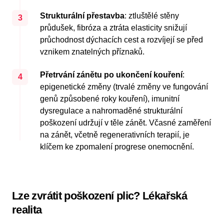
Strukturální přestavba
: ztluštělé stěny
3
průdušek, fibróza a ztráta elasticity snižují
průchodnost dýchacích cest a rozvíjejí se před
vznikem znatelných příznaků.
Přetrvání zánětu po ukončení kouření
:
4
epigenetické změny (trvalé změny ve fungování
genů způsobené roky kouření), imunitní
dysregulace a nahromaděné strukturální
poškození udržují v těle zánět. Včasné zaměření
na zánět, včetně regenerativních terapií, je
klíčem ke zpomalení progrese onemocnění.
Lze zvrátit poškození plic? Lékařská
realita