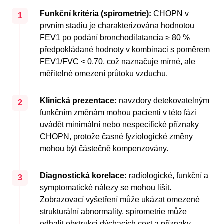
Funkční kritéria (spirometrie):
CHOPN v
1
prvním stadiu je charakterizována hodnotou
FEV1 po podání bronchodilatancia ≥ 80 %
předpokládané hodnoty v kombinaci s poměrem
FEV1/FVC < 0,70, což naznačuje mírné, ale
měřitelné omezení průtoku vzduchu.
Klinická prezentace:
navzdory detekovatelným
2
funkčním změnám mohou pacienti v této fázi
uvádět minimální nebo nespecifické příznaky
CHOPN, protože časné fyziologické změny
mohou být částečně kompenzovány.
Diagnostická korelace:
radiologické, funkční a
3
symptomatické nálezy se mohou lišit.
Zobrazovací vyšetření může ukázat omezené
strukturální abnormality, spirometrie může
odhalit obstrukci dýchacích cest a příznaky