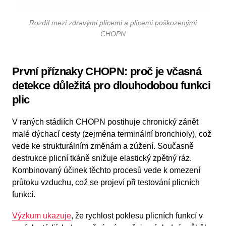
Rozdíl mezi zdravými plícemi a plícemi poškozenými
CHOPN
První příznaky CHOPN: proč je včasná
detekce důležitá pro dlouhodobou funkci
plic
V raných stádiích CHOPN postihuje chronický zánět
malé dýchací cesty (zejména terminální bronchioly), což
vede ke strukturálním změnám a zúžení. Současně
destrukce plicní tkáně snižuje elastický zpětný ráz.
Kombinovaný účinek těchto procesů vede k omezení
průtoku vzduchu, což se projeví při testování plicních
funkcí.
Výzkum ukazuje
, že rychlost poklesu plicních funkcí v