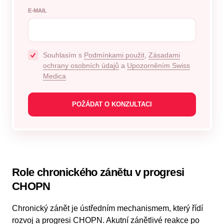
E-MAIL
Souhlasím s
Podmínkami použit
,
Zásadami
ochrany osobních údajů
a
Upozorněním Swiss
Medica
Role chronického zánětu v progresi
CHOPN
Chronický zánět je ústředním mechanismem, který řídí
rozvoj a progresi CHOPN. Akutní zánětlivé reakce po