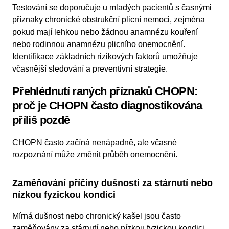
Testování se doporučuje u mladých pacientů s časnými
příznaky chronické obstrukční plicní nemoci, zejména
pokud mají lehkou nebo žádnou anamnézu kouření
nebo rodinnou anamnézu plicního onemocnění.
Identifikace základních rizikových faktorů umožňuje
včasnější sledování a preventivní strategie.
Přehlédnutí raných příznaků CHOPN:
proč je CHOPN často diagnostikována
příliš pozdě
CHOPN často začíná nenápadně, ale včasné
rozpoznání může změnit průběh onemocnění.
Zaměňování příčiny dušnosti za stárnutí nebo
nízkou fyzickou kondici
Mírná dušnost nebo chronický kašel jsou často
zaměňovány za stárnutí nebo nízkou fyzickou kondici.