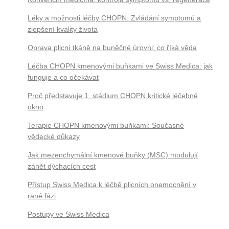
Léky a možnosti léčby CHOPN: Zvládání symptomů a
zlepšení kvality života
Oprava plicní tkáně na buněčné úrovni: co říká věda
Léčba CHOPN kmenovými buňkami ve Swiss Medica: jak
funguje a co očekávat
Proč představuje 1. stádium CHOPN kritické léčebné
okno
Terapie CHOPN kmenovými buňkami: Současné
vědecké důkazy
Jak mezenchymální kmenové buňky (MSC) modulují
zánět dýchacích cest
Přístup Swiss Medica k léčbě plicních onemocnění v
rané fázi
Postupy ve Swiss Medica