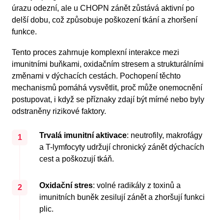
úrazu odezní, ale u CHOPN zánět zůstává aktivní po
delší dobu, což způsobuje poškození tkání a zhoršení
funkce.
Tento proces zahrnuje komplexní interakce mezi
imunitními buňkami, oxidačním stresem a strukturálními
změnami v dýchacích cestách. Pochopení těchto
mechanismů pomáhá vysvětlit, proč může onemocnění
postupovat, i když se příznaky zdají být mírné nebo byly
odstraněny rizikové faktory.
Trvalá imunitní aktivace
: neutrofily, makrofágy
1
a T-lymfocyty udržují chronický zánět dýchacích
cest a poškozují tkáň.
Oxidační stres
: volné radikály z toxinů a
2
imunitních buněk zesilují zánět a zhoršují funkci
plic.