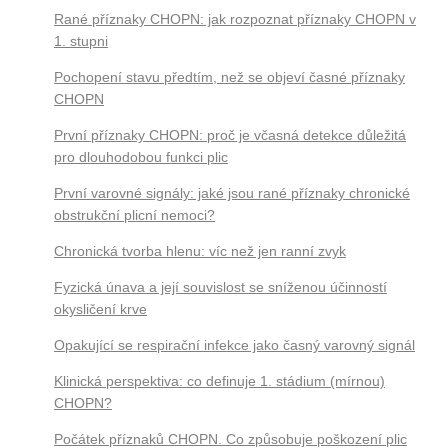
Rané příznaky CHOPN: jak rozpoznat příznaky CHOPN v
1. stupni
Pochopení stavu předtím, než se objeví časné příznaky
CHOPN
První příznaky CHOPN: proč je včasná detekce důležitá
pro dlouhodobou funkci plic
První varovné signály: jaké jsou rané příznaky chronické
obstrukční plicní nemoci?
Chronická tvorba hlenu: víc než jen ranní zvyk
Fyzická únava a její souvislost se sníženou účinností
okysličení krve
Opakující se respirační infekce jako časný varovný signál
Klinická perspektiva: co definuje 1. stádium (mírnou)
CHOPN?
Počátek příznaků CHOPN. Co způsobuje poškození plic