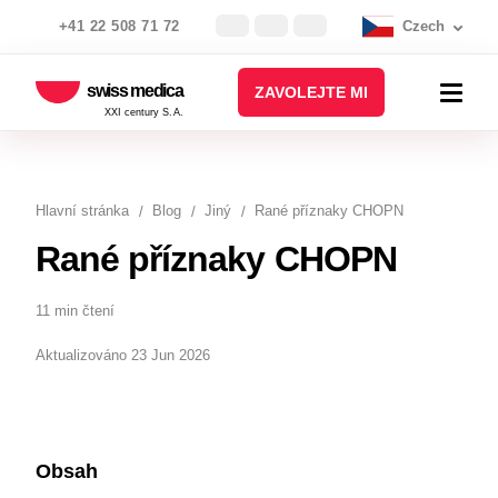
+41 22 508 71 72
Czech
swiss medica
ZAVOLEJTE MI
XXI century S.A.
Hlavní stránka
Blog
Jiný
Rané příznaky CHOPN
Rané příznaky CHOPN
11 min čtení
Aktualizováno 23 Jun 2026
Obsah