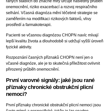
raných stádiích do značné míry určuje následný průběh
onemocnění, riziko exacerbací a rozvoj respiračního
selhání. Včasná diagnóza mění léčebné strategie se
zaměřením na modifikaci rizikových faktorů, vlivy
prostředí a farmakoterapii.
Pacienti se včasnou diagnózou CHOPN navíc mívají
lepší kvalitu života a dlouhodobě si udržují vyšší úroveň
fyzické aktivity.
Rozpoznání časných příznaků CHOPN není jen o
včasné diagnóze, ale je to skutečná příležitost ovlivnit
přirozený průběh onemocnění.
První varovné signály: jaké jsou rané
příznaky chronické obstrukční plicní
nemoci?
První příznaky chronické obstrukční plicní nemoci jsou
často mírné a nespecifické, takže je lze snadno