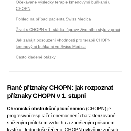
Očekávané výsledky terapie kmenovými buňkami u
CHOPN
Pohled na případ pacienta Swiss Medica
Život s CHOPN v 1. stádiu: úpravy životního stylu v praxi
Jak zahájit posouzení vhodnosti pro terapii CHOPN
kmenovými buňkami ve Swiss Medica
Často kladené otázky
Rané příznaky CHOPN: jak rozpoznat
příznaky CHOPN v 1. stupni
Chronická obstrukční plicní nemoc
(CHOPN) je
progresivní respirační onemocnění charakterizované
sníženým průtokem vzduchu a zhoršeným přísunem
kyslíku. Jednoduše řečeno, CHOPN ovlivňuje způsob,