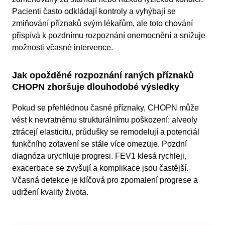
Pacienti často odkládají kontroly a vyhýbají se
zmiňování příznaků svým lékařům, ale toto chování
přispívá k pozdnímu rozpoznání onemocnění a snižuje
možnosti včasné intervence.
Jak opožděné rozpoznání raných příznaků
CHOPN zhoršuje dlouhodobé výsledky
Pokud se přehlédnou časné příznaky, CHOPN může
vést k nevratnému strukturálnímu poškození: alveoly
ztrácejí elasticitu, průdušky se remodelují a potenciál
funkčního zotavení se stále více omezuje. Pozdní
diagnóza urychluje progresi. FEV1 klesá rychleji,
exacerbace se zvyšují a komplikace jsou častější.
Včasná detekce je klíčová pro zpomalení progrese a
udržení kvality života.