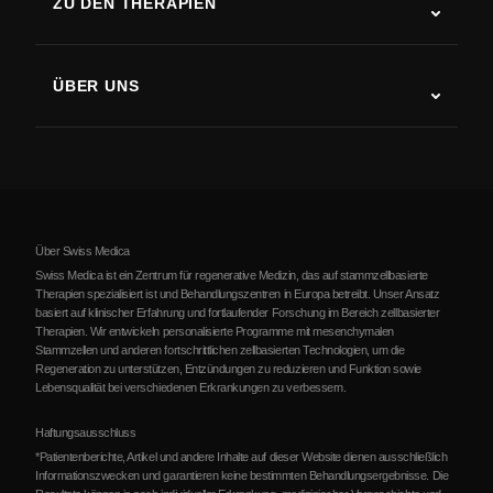
ZU DEN THERAPIEN
Rehabilitation nach Schlaganfall
Stammzelltherapie-Studien
Multiple Sklerose
Stammzellentherapie
ÜBER UNS
Parkinson-Krankheit
Ablauf der Stammzellenbehandlung
Über uns
Arthritis
Kosten der Stammzellentherapie
Erfahrungsberichte
Alle Erkrankungen ansehen
Mythen über Stammzellen
Preise
Protokoll
Über Swiss Medica
Über Serbien
Swiss Medica ist ein Zentrum für regenerative Medizin, das auf stammzellbasierte
Therapien spezialisiert ist und Behandlungszentren in Europa betreibt. Unser Ansatz
Blog
basiert auf klinischer Erfahrung und fortlaufender Forschung im Bereich zellbasierter
Therapien. Wir entwickeln personalisierte Programme mit mesenchymalen
Partnerschaft
Stammzellen und anderen fortschrittlichen zellbasierten Technologien, um die
Regeneration zu unterstützen, Entzündungen zu reduzieren und Funktion sowie
Kontakte
Lebensqualität bei verschiedenen Erkrankungen zu verbessern.
Haftungsausschluss
*Patientenberichte, Artikel und andere Inhalte auf dieser Website dienen ausschließlich
Informationszwecken und garantieren keine bestimmten Behandlungsergebnisse. Die