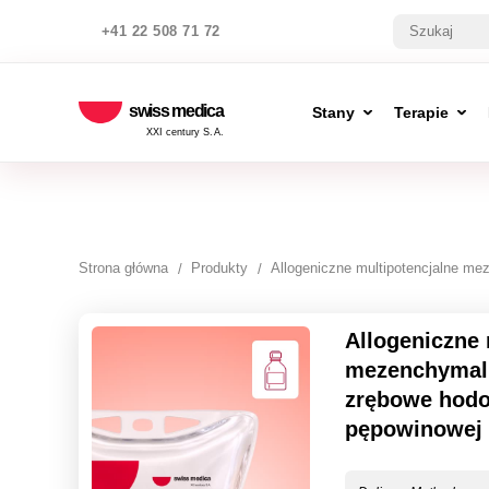
+41 22 508 71 72
swiss medica
Stany
Terapie
XXI century S.A.
Strona główna
Produkty
Allogeniczne multipotencjalne m
Allogeniczne 
mezenchymal
zrębowe hodo
pępowinowej