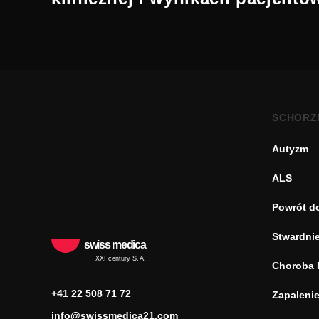
SCHORZ
Autyzm
ALS
Powrót d
Stwardnie
swiss medica
XXI century S.A.
Choroba 
+41 22 508 71 72
Zapaleni
info@swissmedica21.com