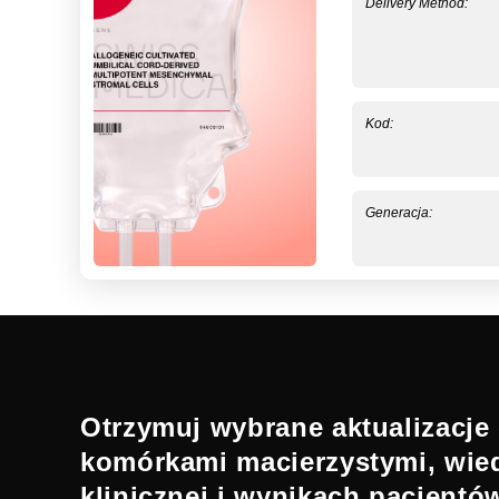
Delivery Method:
Kod:
Generacja:
Otrzymuj wybrane aktualizacje 
komórkami macierzystymi, wie
klinicznej i wynikach pacjentó