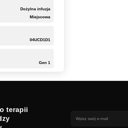
Dożylna infuzja
Miejscowa
04UCD1D1
Gen 1
o terapii
dzy
w