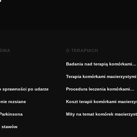
ENIA
O TERAPIACH
Badania nad terapią komórkami
macierzystymi
Terapia komórkami macierzystymi
o sprawności po udarze
Procedura leczenia komórkami
macierzystymi
nie rozsiane
Koszt terapii komórkami macierzy
Parkinsona
Mity na temat komórek macierzys
e stawów