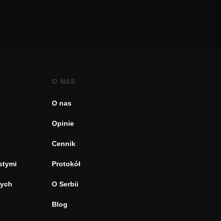
O NAS
O nas
Opinie
Cennik
stymi
Protokół
tych
O Serbii
Blog