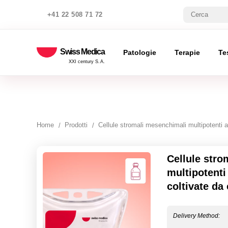
+41 22 508 71 72
Swiss Medica
Patologie
Terapie
Te
XXI century S.A.
Home
Prodotti
Cellule stromali mesenchimali multipotenti 
Cellule stro
multipotenti
coltivate da
Delivery Method: