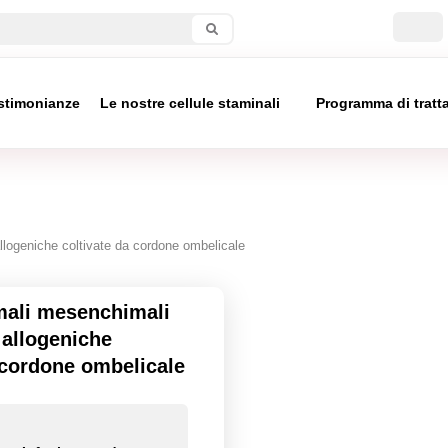
stimonianze
Le nostre cellule staminali
Programma di trat
allogeniche coltivate da cordone ombelicale
mali mesenchimali
 allogeniche
 cordone ombelicale