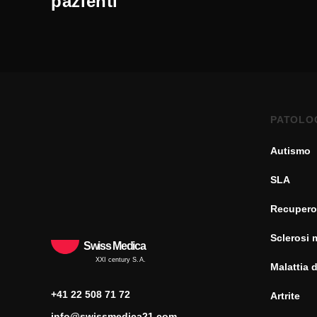
pazienti
PATOLO
Autismo
SLA
Recupero
Sclerosi 
Swiss Medica
XXI century S.A.
Malattia 
+41 22 508 71 72
Artrite
info@swissmedica21.com