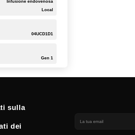
Infusione endovenosa
Local
04UCD1D1
Gen 1
i sulla
ati dei