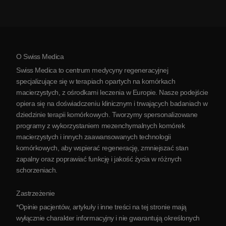
Zapalenie stawów
Koszt terapii komórkami macierzystymi
Opinie
Zobacz wszystkie schorzenia
Mity na temat komórek macierzystych
Cennik
Protokół
O Swiss Medica
O Serbii
Swiss Medica to centrum medycyny regeneracyjnej
Blog
specjalizujące się w terapiach opartych na komórkach
macierzystych, z ośrodkami leczenia w Europie. Nasze podejście
Partnerstwo
opiera się na doświadczeniu klinicznym i trwających badaniach w
Skontaktuj się z nami
dziedzinie terapii komórkowych. Tworzymy spersonalizowane
programy z wykorzystaniem mezenchymalnych komórek
macierzystych i innych zaawansowanych technologii
komórkowych, aby wspierać regenerację, zmniejszać stan
zapalny oraz poprawiać funkcję i jakość życia w różnych
schorzeniach.
Zastrzeżenie
*Opinie pacjentów, artykuły i inne treści na tej stronie mają
wyłącznie charakter informacyjny i nie gwarantują określonych