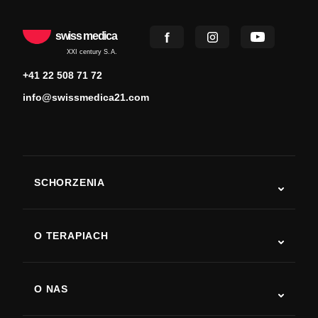
swiss medica
XXI century S.A.
+41 22 508 71 72
info@swissmedica21.com
SCHORZENIA
Autyzm
ALS
O TERAPIACH
Powrót do sprawności po udarze
Badania nad terapią komórkami macierzystymi
Stwardnienie rozsiane
Terapia komórkami macierzystymi
O NAS
Choroba Parkinsona
Procedura leczenia komórkami macierzystymi
O nas