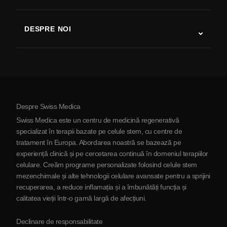
Studii despre terapia cu celule stem
Scleroză multiplă
Terapia cu celule stem
DESPRE NOI
Boala Parkinson
Procedura de tratament cu celule stem
Despre noi
Artrită
Costul terapiei cu celule stem
Mărturii
Vezi toate afecțiunile
Mituri despre celulele stem
Prețuri
Protocol
Despre Swiss Medica
Despre Serbia
Swiss Medica este un centru de medicină regenerativă
Blog
specializat în terapii bazate pe celule stem, cu centre de
tratament în Europa. Abordarea noastră se bazează pe
Parteneriat
experiență clinică și pe cercetarea continuă în domeniul terapiilor
Contactaţi-ne
celulare. Creăm programe personalizate folosind celule stem
mezenchimale și alte tehnologii celulare avansate pentru a sprijini
recuperarea, a reduce inflamația și a îmbunătăți funcția și
calitatea vieții într-o gamă largă de afecțiuni.
Declinare de responsabilitate