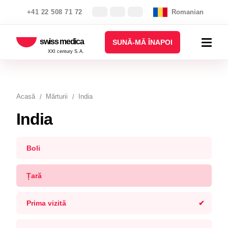
+41 22 508 71 72
Romanian
swiss medica
SUNĂ-MĂ ÎNAPOI
XXI century S.A.
Acasă
Mărturii
India
India
Boli
Țară
Prima vizită