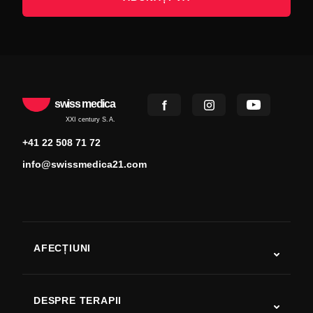
swiss medica
XXI century S.A.
+41 22 508 71 72
info@swissmedica21.com
AFECȚIUNI
Autism
SLA
DESPRE TERAPII
Recuperare după AVC