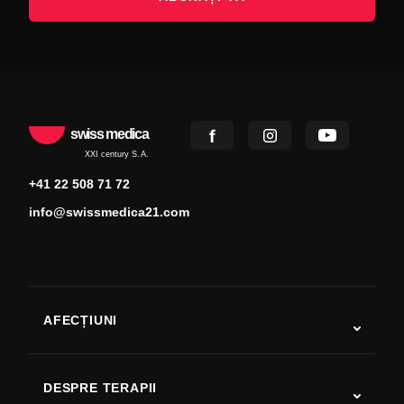
swiss medica
XXI century S.A.
+41 22 508 71 72
info@swissmedica21.com
AFECȚIUNI
Autism
SLA
DESPRE TERAPII
Recuperare după AVC