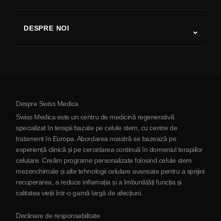
Studii despre terapia cu celule stem
Scleroză multiplă
Terapia cu celule stem
DESPRE NOI
Boala Parkinson
Procedura de tratament cu celule stem
Despre noi
Artrită
Costul terapiei cu celule stem
Mărturii
Vezi toate afecțiunile
Mituri despre celulele stem
Prețuri
Protocol
Despre Swiss Medica
Despre Serbia
Swiss Medica este un centru de medicină regenerativă
Blog
specializat în terapii bazate pe celule stem, cu centre de
tratament în Europa. Abordarea noastră se bazează pe
Parteneriat
experiență clinică și pe cercetarea continuă în domeniul terapiilor
Contactaţi-ne
celulare. Creăm programe personalizate folosind celule stem
mezenchimale și alte tehnologii celulare avansate pentru a sprijini
recuperarea, a reduce inflamația și a îmbunătăți funcția și
calitatea vieții într-o gamă largă de afecțiuni.
Declinare de responsabilitate