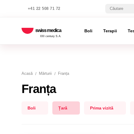
+41 22 508 71 72
swiss medica
Boli
Terapii
Te
XXI century S.A.
Acasă
Mărturii
Franța
Franța
Boli
Țară
Prima vizită