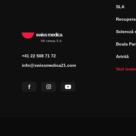
SLA
Recupera
Scleroză 
swiss medica
XXI century S.A.
Boala Pa
+41 22 508 71 72
Artrită
info@swissmedica21.com
Vezi toate