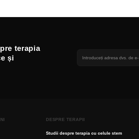
spre terapia
ce și
NI
DESPRE TERAPII
Studii despre terapia cu celule stem