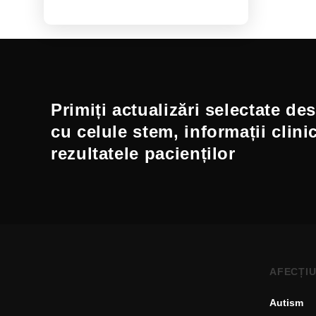
Primiți actualizări selectate de
cu celule stem, informații clini
rezultatele pacienților
AFECȚIU
Autism