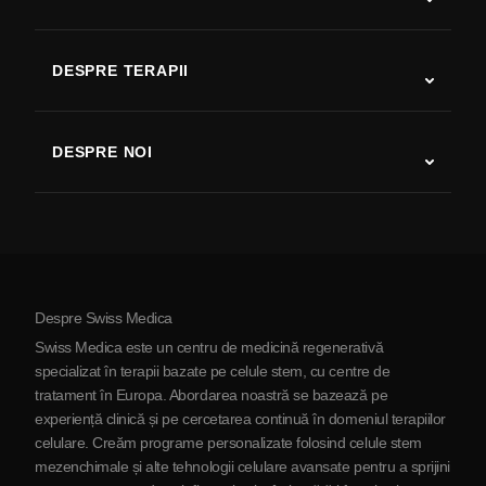
Autism
SLA
DESPRE TERAPII
Recuperare după AVC
Studii despre terapia cu celule stem
Scleroză multiplă
Terapia cu celule stem
DESPRE NOI
Boala Parkinson
Procedura de tratament cu celule stem
Despre noi
Artrită
Costul terapiei cu celule stem
Mărturii
Vezi toate afecțiunile
Mituri despre celulele stem
Prețuri
Protocol
Despre Swiss Medica
Despre Serbia
Swiss Medica este un centru de medicină regenerativă
Blog
specializat în terapii bazate pe celule stem, cu centre de
tratament în Europa. Abordarea noastră se bazează pe
Parteneriat
experiență clinică și pe cercetarea continuă în domeniul terapiilor
Contactaţi-ne
celulare. Creăm programe personalizate folosind celule stem
mezenchimale și alte tehnologii celulare avansate pentru a sprijini