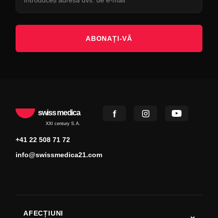
ABONAȚI-VĂ
swiss medica
XXI century S.A.
+41 22 508 71 72
info@swissmedica21.com
AFECȚIUNI