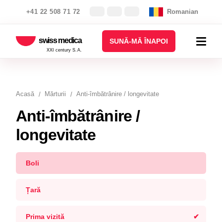
+41 22 508 71 72
Romanian
swiss medica
SUNĂ-MĂ ÎNAPOI
XXI century S.A.
Acasă
Mărturii
Anti-îmbătrânire / longevitate
Anti-îmbătrânire /
longevitate
Boli
Țară
Prima vizită