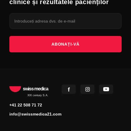
clinice și rezultatele pacienților
ABONAȚI-VĂ
swiss medica
XXI century S.A.
+41 22 508 71 72
info@swissmedica21.com