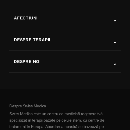
AFECȚIUNI
Autism
SLA
DESPRE TERAPII
Recuperare după AVC
Studii despre terapia cu celule stem
Scleroză multiplă
Terapia cu celule stem
DESPRE NOI
Boala Parkinson
Procedura de tratament cu celule stem
Despre noi
Artrită
Costul terapiei cu celule stem
Mărturii
Vezi toate afecțiunile
Mituri despre celulele stem
Prețuri
Protocol
Despre Swiss Medica
Despre Serbia
Swiss Medica este un centru de medicină regenerativă
Blog
specializat în terapii bazate pe celule stem, cu centre de
tratament în Europa. Abordarea noastră se bazează pe
Parteneriat