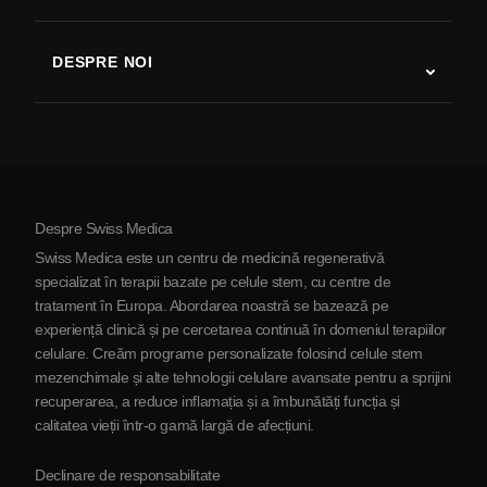
Studii despre terapia cu celule stem
Scleroză multiplă
Terapia cu celule stem
DESPRE NOI
Boala Parkinson
Procedura de tratament cu celule stem
Despre noi
Artrită
Costul terapiei cu celule stem
Mărturii
Vezi toate afecțiunile
Mituri despre celulele stem
Prețuri
Protocol
Despre Swiss Medica
Despre Serbia
Swiss Medica este un centru de medicină regenerativă
Blog
specializat în terapii bazate pe celule stem, cu centre de
tratament în Europa. Abordarea noastră se bazează pe
Parteneriat
experiență clinică și pe cercetarea continuă în domeniul terapiilor
Contactaţi-ne
celulare. Creăm programe personalizate folosind celule stem
mezenchimale și alte tehnologii celulare avansate pentru a sprijini
recuperarea, a reduce inflamația și a îmbunătăți funcția și
calitatea vieții într-o gamă largă de afecțiuni.
Declinare de responsabilitate