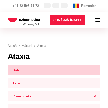
+41 22 508 71 72
Romanian
swiss medica
SUNĂ-MĂ ÎNAPOI
XXI century S.A.
Acasă
Mărturii
Ataxia
Ataxia
Boli
Țară
Prima vizită