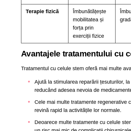
Terapie fizică
Îmbunătățește
Îmbu
mobilitatea și
grad
forța prin
exerciții fizice
Avantajele tratamentului cu 
Tratamentul cu celule stem oferă mai multe avan
Ajută la stimularea reparării țesuturilor, l
reducând adesea nevoia de medicamente
Cele mai multe tratamente regenerative cu
revină rapid la activitățile lor normale.
Deoarece multe tratamente cu celule stem 
un risc mai mic de complicații chirurgicale