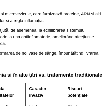
și microvezicule, care furnizează proteine, ARN și alți
lor și a regla inflamația.
ajută, de asemenea, la echilibrarea sistemului
orie la una antiinflamatorie, ameliorând afecțiunile
ică.
formarea de noi vase de sânge, îmbunătățind livrarea
 și în alte țări vs. tratamente tradiționale
ta
Caracter
Riscuri
ltatelor
invaziv
potențiale