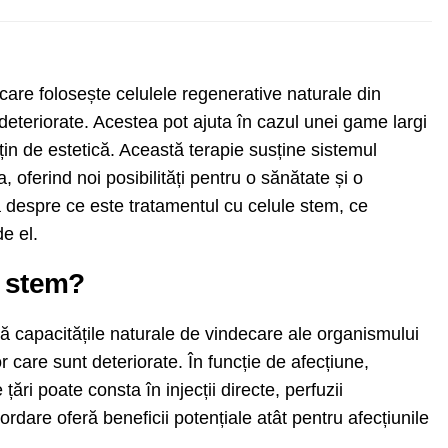
care folosește celulele regenerative naturale din
deteriorate. Acestea pot ajuta în cazul unei game largi
 țin de estetică. Această terapie susține sistemul
, oferind noi posibilități pentru o sănătate și o
 despre ce este tratamentul cu celule stem, ce
de el.
e stem?
că capacitățile naturale de vindecare ale organismului
r care sunt deteriorate. În funcție de afecțiune,
ări poate consta în injecții directe, perfuzii
rdare oferă beneficii potențiale atât pentru afecțiunile