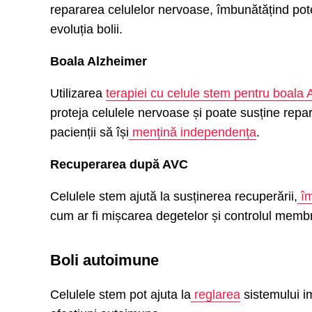
repararea celulelor nervoase, îmbunătățind pot
evoluția bolii.
Boala Alzheimer
Utilizarea
terapiei cu celule stem pentru boala
proteja celulele nervoase și poate susține repar
pacienții să își
mențină independența
.
Recuperarea după AVC
Celulele stem ajută la susținerea recuperării,
îm
cum ar fi mișcarea degetelor și controlul membr
Boli autoimune
Celulele stem pot ajuta la
reglarea
sistemului im