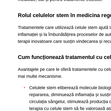
Rolul celulelor stem în medicina reg
Tratamentele care utilizează celule stem ajută 
inflamației și la îmbunătățirea proceselor de a
terapii inovatoare care susțin vindecarea și re
Cum funcționează tratamentul cu ce
Avantajele pe care le oferă tratamentele cu celu
mai multe mecanisme.
Celulele stem eliberează molecule biologic
repararea, diminuează inflamația și susți
circulația sângelui, stimulează producția
terapia cu celule stem să fie valoroasă at