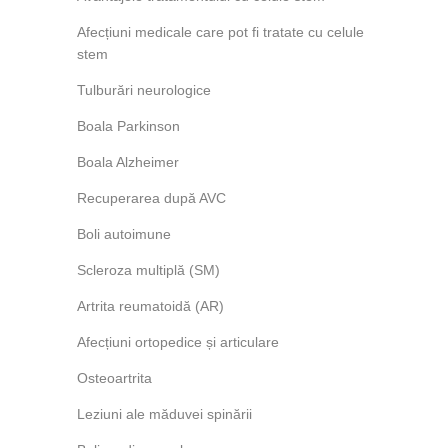
Afecțiuni medicale care pot fi tratate cu celule
stem
Tulburări neurologice
Boala Parkinson
Boala Alzheimer
Recuperarea după AVC
Boli autoimune
Scleroza multiplă (SM)
Artrita reumatoidă (AR)
Afecțiuni ortopedice și articulare
Osteoartrita
Leziuni ale măduvei spinării