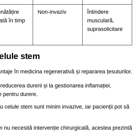
nătățire
Non-invaziv
Întindere
ată în timp
musculară,
suprasolicitare
celule stem
taje în medicina regenerativă și repararea țesuturilor.
a reducerea durerii și la gestionarea inflamației,
 pentru durere.
 celule stem sunt minim invazive, iar pacienții pot să
nu necesită intervenție chirurgicală, acestea prezintă
.