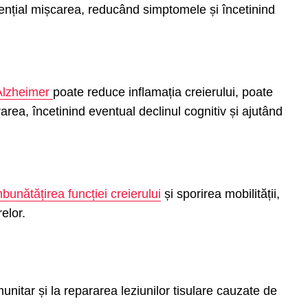
ențial mișcarea, reducând simptomele și încetinind
 Alzheimer
poate reduce inflamația creierului, poate
area, încetinind eventual declinul cognitiv și ajutând
bunătățirea funcției creierului
și sporirea mobilității,
elor.
unitar și la repararea leziunilor tisulare cauzate de