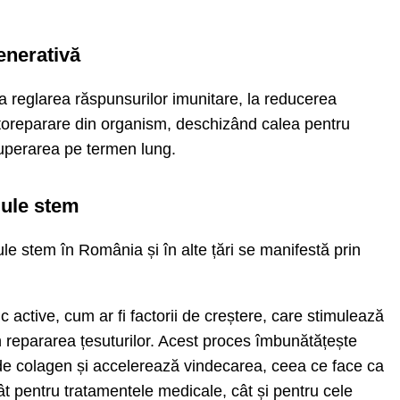
enerativă
la reglarea răspunsurilor imunitare, la reducerea
utoreparare din organism, deschizând calea pentru
cuperarea pe termen lung.
lule stem
le stem în România și în alte țări se manifestă prin
 active, cum ar fi factorii de creștere, care stimulează
n repararea țesuturilor. Acest proces îmbunătățește
 de colagen și accelerează vindecarea, ceea ce face ca
ât pentru tratamentele medicale, cât și pentru cele