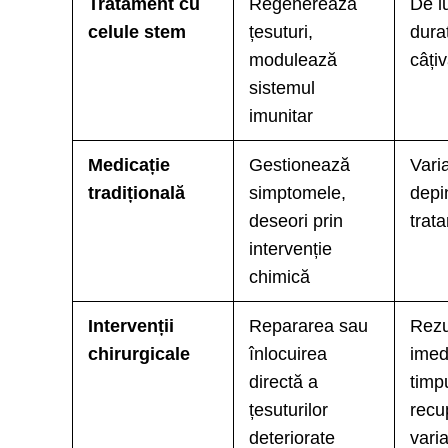
Tratament cu
Regenerează
De l
celule stem
țesuturi,
dura
modulează
câțiv
sistemul
imunitar
Medicație
Gestionează
Varia
tradițională
simptomele,
depi
deseori prin
trat
intervenție
chimică
Intervenții
Repararea sau
Rezu
chirurgicale
înlocuirea
imed
directă a
timp
țesuturilor
recu
deteriorate
varia