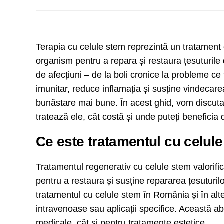
Terapia cu celule stem reprezintă un tratament 
organism pentru a repara și restaura țesuturile 
de afecțiuni – de la boli cronice la probleme ce
imunitar, reduce inflamația și susține vindecarea
bunăstare mai bune. În acest ghid, vom discuta
tratează ele, cât costă și unde puteți beneficia 
Ce este tratamentul cu celul
Tratamentul regenerativ cu celule stem valorifi
pentru a restaura și susține repararea țesuturilo
tratamentul cu celule stem în România și în alte ț
intravenoase sau aplicații specifice. Această abo
medicale, cât și pentru tratamente estetice.