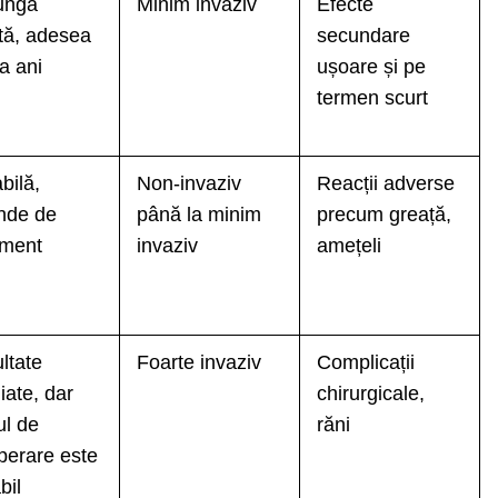
ungă
Minim invaziv
Efecte
tă, adesea
secundare
a ani
ușoare și pe
termen scurt
bilă,
Non-invaziv
Reacții adverse
nde de
până la minim
precum greață,
ament
invaziv
amețeli
ltate
Foarte invaziv
Complicații
iate, dar
chirurgicale,
ul de
răni
perare este
bil