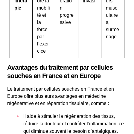
ithéra
ore la
oratio
invasif
urs
pie
mobili
n
musc
té et
progre
ulaire
la
ssive
s,
force
surme
par
nage
l’exer
cice
Avantages du traitement par cellules
souches en France et en Europe
Le traitement par cellules souches en France et en
Europe offre plusieurs avantages en médecine
régénérative et en réparation tissulaire, comme :
Il aide à stimuler la régénération des tissus,
réduire la douleur et contrôler l’inflammation, ce
qui diminue souvent le besoin d’antalgiques.