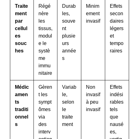
Traite
Régé
Durab
Minim
Effets
ment
nère
les,
ement
secon
par
les
souve
invasif
daires
cellul
tissus,
nt
légers
es
modul
plusie
et
souc
e le
urs
tempo
hes
systè
année
raires
me
s
immu
nitaire
Médic
Gèren
Variab
Non
Effets
amen
t les
le,
invasif
indési
ts
sympt
selon
à peu
rables
traditi
ômes
le
invasif
tels
onnel
via
traite
que
s
des
ment
nausé
interv
es,