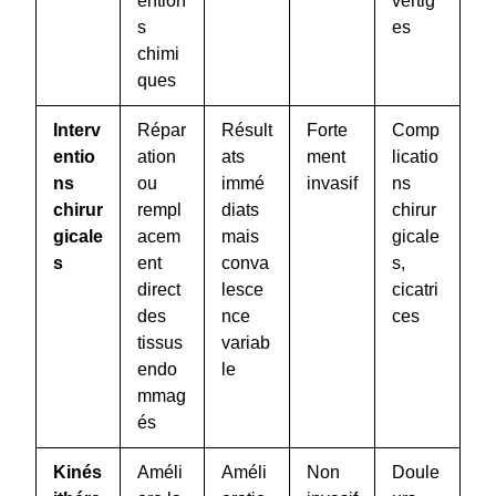
ention
vertig
s
es
chimi
ques
Interv
Répar
Résult
Forte
Comp
entio
ation
ats
ment
licatio
ns
ou
immé
invasif
ns
chirur
rempl
diats
chirur
gicale
acem
mais
gicale
s
ent
conva
s,
direct
lesce
cicatri
des
nce
ces
tissus
variab
endo
le
mmag
és
Kinés
Améli
Améli
Non
Doule