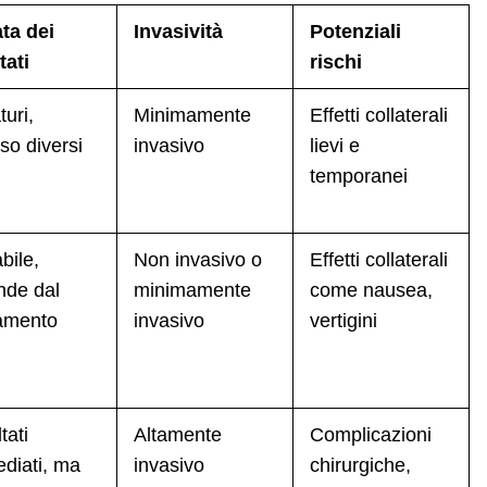
ta dei
Invasività
Potenziali
tati
rischi
turi,
Minimamente
Effetti collaterali
so diversi
invasivo
lievi e
temporanei
bile,
Non invasivo o
Effetti collaterali
nde dal
minimamente
come nausea,
tamento
invasivo
vertigini
tati
Altamente
Complicazioni
diati, ma
invasivo
chirurgiche,