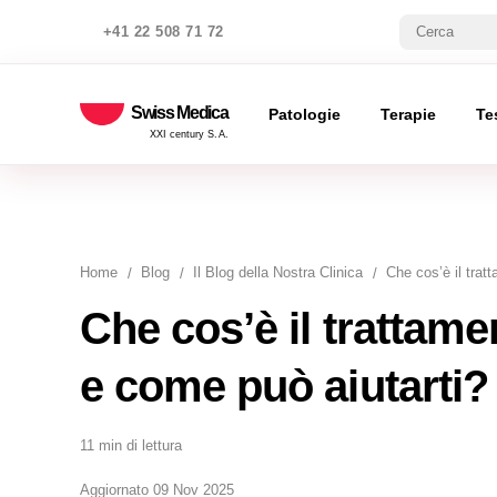
+41 22 508 71 72
Swiss Medica
Patologie
Terapie
Te
XXI century S.A.
Home
Blog
Il Blog della Nostra Clinica
Che cos’è il trat
Che cos’è il trattame
e come può aiutarti?
11 min di lettura
Aggiornato 09 Nov 2025