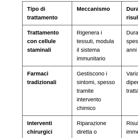
Tipo di
Meccanismo
Dura
trattamento
risul
Trattamento
Rigenera i
Dura
con cellule
tessuti, modula
spes
staminali
il sistema
anni
immunitario
Farmaci
Gestiscono i
Varia
tradizionali
sintomi, spesso
dipe
tramite
trat
intervento
chimico
Interventi
Riparazione
Risul
chirurgici
diretta o
imme