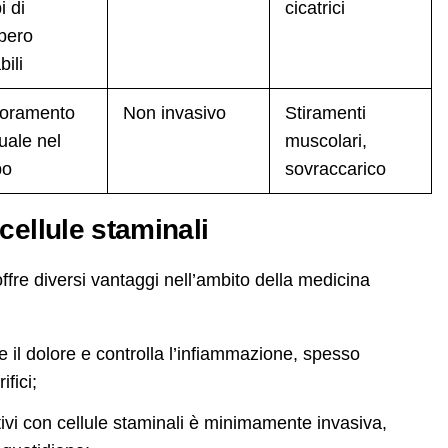
i di
cicatrici
pero
bili
ioramento
Non invasivo
Stiramenti
uale nel
muscolari,
po
sovraccarico
cellule staminali
 offre diversi vantaggi nell’ambito della medicina
e il dolore e controlla l’infiammazione, spesso
fici;
tivi con cellule staminali è minimamente invasiva,