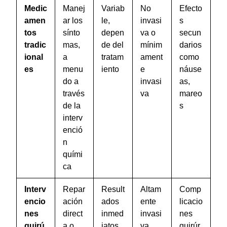
Medic
Manej
Variab
No
Efecto
amen
ar los
le,
invasi
s
tos
sínto
depen
va o
secun
tradic
mas,
de del
mínim
darios
ional
a
tratam
ament
como
es
menu
iento
e
náuse
do a
invasi
as,
través
va
mareo
de la
s
interv
enció
n
quími
ca
Interv
Repar
Result
Altam
Comp
encio
ación
ados
ente
licacio
nes
direct
inmed
invasi
nes
quirú
a o
iatos,
va
quirúr