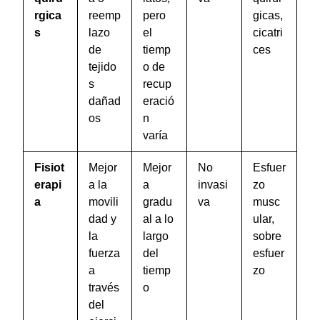
rgica
reemp
pero
gicas,
s
lazo
el
cicatri
de
tiemp
ces
tejido
o de
s
recup
dañad
eració
os
n
varía
Fisiot
Mejor
Mejor
No
Esfuer
erapi
a la
a
invasi
zo
a
movili
gradu
va
musc
dad y
al a lo
ular,
la
largo
sobre
fuerza
del
esfuer
a
tiemp
zo
través
o
del