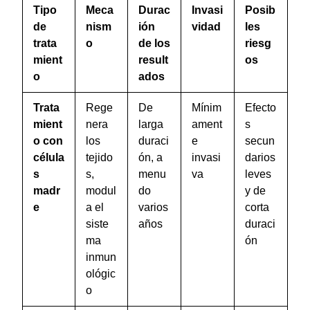
Tipo
Meca
Durac
Invasi
Posib
de
nism
ión
vidad
les
trata
o
de los
riesg
mient
result
os
o
ados
Trata
Rege
De
Mínim
Efecto
mient
nera
larga
ament
s
o con
los
duraci
e
secun
célula
tejido
ón, a
invasi
darios
s
s,
menu
va
leves
madr
modul
do
y de
e
a el
varios
corta
siste
años
duraci
ma
ón
inmun
ológic
o