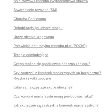
Bóle stawów i choroba zwyrodnieniowa stawów
Stwardnienie rozsiane (SM)
Choroba Parkinsona
Rehabilitacja po udarze mózgu
Urazy rdzenia kręgowego
Przewlekła obturacyjna choroba płuc (POChP)
Terapie odmładzające
Czego można się spodziewać podczas zabiegu?
Czy zastrzyki z komórek macierzystych są bezpieczne?
Ryzyko i skutki uboczne
Jakie są najczęstsze skutki uboczne?
Czy komórki macierzyste mogą powodować raka?
Jak skuteczne są zastrzyki z komórek macierzystych?