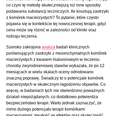
co czyni tę metodę skuteczniejszą niż inne sposoby
podawania substancji leczniczych. Ile kosztują zastrzyki
z komórek macierzystych? To pytanie, które często
pojawia się w kontekście tej nowoczesnej terapii, gdyż
cena może się różnić w zależności od kliniki oraz
rodzaju leczenia.
Szeroko zakrojona
analiza
badań klinicznych
porównujących zastrzyki z mezenchymalnych komórek
macierzystych z kwasem hialuronowym w leczeniu
choroby zwyrodnieniowej stawów wykazała, że po 12
miesiącach w wielu skalach oceny odnotowano
znaczną poprawę. Świadczy to o potencjale komórek
macierzystych w skutecznym łagodzeniu objawów. Co
więcej, w badaniach tych nie stwierdzono poważnych
działań niepożądanych, co dodatkowo potwierdza
bezpieczeństwo terapii. Warto jednak zaznaczyć, że
mimo dużego potencjału terapii komórkami
macierzystymi, trwałość jej efektów oraz skuteczność