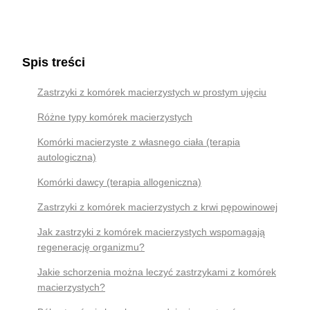
Spis treści
Zastrzyki z komórek macierzystych w prostym ujęciu
Różne typy komórek macierzystych
Komórki macierzyste z własnego ciała (terapia
autologiczna)
Komórki dawcy (terapia allogeniczna)
Zastrzyki z komórek macierzystych z krwi pępowinowej
Jak zastrzyki z komórek macierzystych wspomagają
regenerację organizmu?
Jakie schorzenia można leczyć zastrzykami z komórek
macierzystych?