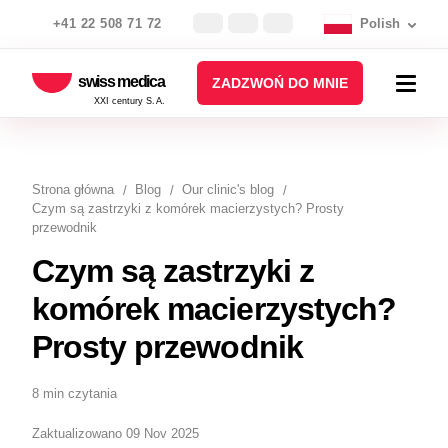
+41 22 508 71 72
Polish
swiss medica
ZADZWOŃ DO MNIE
XXI century S.A.
Strona główna
Blog
Our clinic's blog
Czym są zastrzyki z komórek macierzystych? Prosty
przewodnik
Czym są zastrzyki z
komórek macierzystych?
Prosty przewodnik
8 min czytania
Zaktualizowano 09 Nov 2025