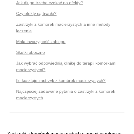
Jak długo trzeba czekać na efekty?
Czy efekty są trwałe?
Zastrzyki z komórek macierzystych a inne metody
leczenia
Mała inwazyjność zabiegu
Skutki uboczne
Jak wybrać odpowiednią klinikę do terapii komórkami
macierzystymi?
Ile kosztuje zastrzyk z komórek macierzystych?
Najczęściej zadawane pytania o zastrzyki z komórek
macierzystych
Zastrzyki z komórek macierzystych stanowi przełom w