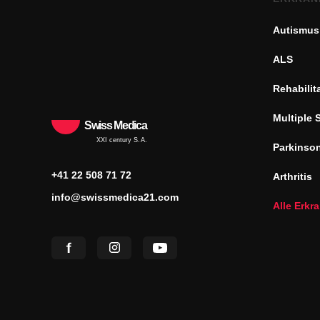
Autismus
ALS
Rehabilit
Multiple 
Swiss Medica
XXI century S.A.
Parkinso
+41 22 508 71 72
Arthritis
info@swissmedica21.com
Alle Erk