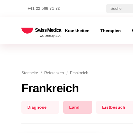
+41 22 508 71 72
Swiss Medica
Krankheiten
Therapien
XXI century S.A.
Startseite
Referenzen
Frankreich
Frankreich
Diagnose
Land
Erstbesuch