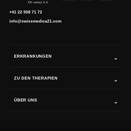
XXI century S.A.
+41 22 508 71 72
info@swissmedica21.com
ERKRANKUNGEN
Autismus
ALS
ZU DEN THERAPIEN
Rehabilitation nach Schlaganfall
Stammzelltherapie-Studien
Multiple Sklerose
Stammzellentherapie
ÜBER UNS
Parkinson-Krankheit
Ablauf der Stammzellenbehandlung
Über uns
Arthritis
Kosten der Stammzellentherapie
Erfahrungsberichte
Alle Erkrankungen ansehen
Mythen über Stammzellen
Preise