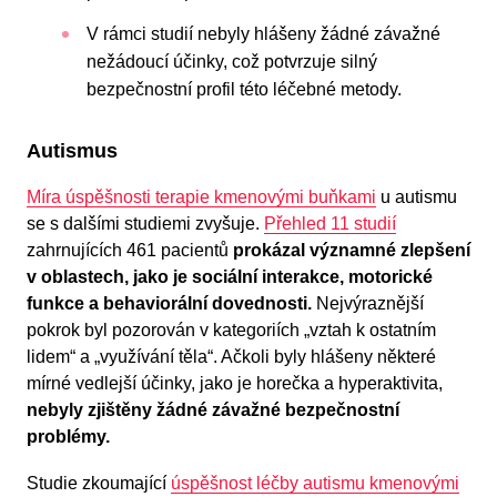
V rámci studií nebyly hlášeny žádné závažné
nežádoucí účinky, což potvrzuje silný
bezpečnostní profil této léčebné metody.
Autismus
Míra úspěšnosti terapie kmenovými buňkami
u autismu
se s dalšími studiemi zvyšuje.
Přehled 11 studií
zahrnujících 461 pacientů
prokázal významné zlepšení
v oblastech, jako je sociální interakce, motorické
funkce a behaviorální dovednosti.
Nejvýraznější
pokrok byl pozorován v kategoriích „vztah k ostatním
lidem“ a „využívání těla“. Ačkoli byly hlášeny některé
mírné vedlejší účinky, jako je horečka a hyperaktivita,
nebyly zjištěny žádné závažné bezpečnostní
problémy.
Studie zkoumající
úspěšnost léčby autismu kmenovými