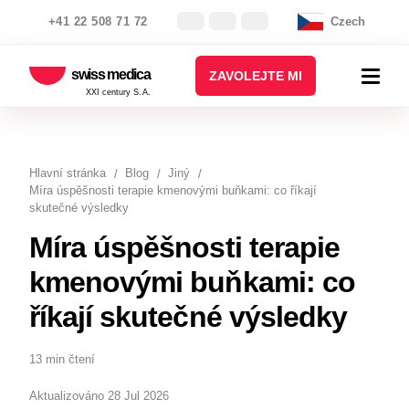
+41 22 508 71 72
Czech
swiss medica
ZAVOLEJTE MI
XXI century S.A.
Hlavní stránka
Blog
Jiný
Míra úspěšnosti terapie kmenovými buňkami: сo říkají
skutečné výsledky
Míra úspěšnosti terapie
kmenovými buňkami: сo
říkají skutečné výsledky
13 min čtení
Aktualizováno 28 Jul 2026