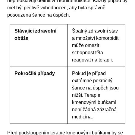
nepředstavují definitivní kontraindikace. Každý případ by
měl být pečlivě vyhodnocen, aby byla správně
posouzena šance na úspěch.
Stávající zdravotní
Špatný zdravotní stav
obtíže
a množství komorbidit
může omezit
schopnost těla
reagovat na terapii.
Pokročilé případy
Pokud je případ
extrémně pokročilý,
šance na úspěch jsou
nižší. Terapie
kmenovými buňkami
není žádná zázračná
medicína.
Před podstoupením terapie kmenovými buňkami by se