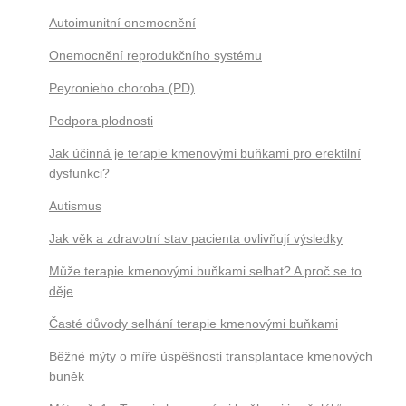
Autoimunitní onemocnění
Onemocnění reprodukčního systému
Peyronieho choroba (PD)
Podpora plodnosti
Jak účinná je terapie kmenovými buňkami pro erektilní
dysfunkci?
Autismus
Jak věk a zdravotní stav pacienta ovlivňují výsledky
Může terapie kmenovými buňkami selhat? A proč se to
děje
Časté důvody selhání terapie kmenovými buňkami
Běžné mýty o míře úspěšnosti transplantace kmenových
buněk