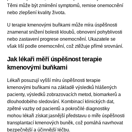
Těmi může být zmírnění symptomů, remise onemocnění
nebo zlepšení kvality života.
U terapie kmenovými buňkami může míra úspěšnosti
znamenat snížení bolesti kloubů, obnovení pohyblivosti
nebo zastavení progrese onemocnění. Ukazatele se
však liší podle onemocnění, což ztěžuje přímé srovnání.
Jak lékaři měří úspěšnost terapie
kmenovými buňkami
Lékaři posuzují vyšší míru úspěšnosti terapie
kmenovými buňkami na základě výsledků hlášených
pacienty, výsledků zobrazovacích metod, biomarkerů a
dlouhodobého sledování. Kombinací klinických dat,
zpětné vazby od pacientů a pokročilé diagnostiky
mohou lékaři získat jasnější představu o míře úspěšnosti
transplantací kmenových buněk, což pomáhá navrhovat
bezpečnější a účinnější léčbu.