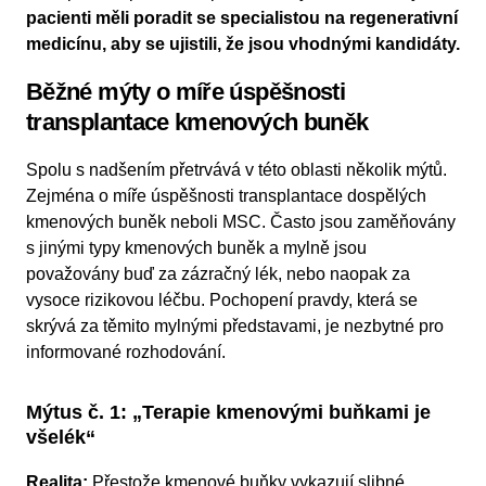
pacienti měli poradit se specialistou na regenerativní
medicínu, aby se ujistili, že jsou vhodnými kandidáty.
Běžné mýty o míře úspěšnosti
transplantace kmenových buněk
Spolu s nadšením přetrvává v této oblasti několik mýtů.
Zejména o míře úspěšnosti transplantace dospělých
kmenových buněk neboli MSC. Často jsou zaměňovány
s jinými typy kmenových buněk a mylně jsou
považovány buď za zázračný lék, nebo naopak za
vysoce rizikovou léčbu. Pochopení pravdy, která se
skrývá za těmito mylnými představami, je nezbytné pro
informované rozhodování.
Mýtus č. 1: „Terapie kmenovými buňkami je
všelék“
Realita:
Přestože kmenové buňky vykazují slibné