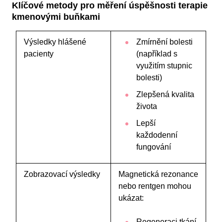
Klíčové metody pro měření úspěšnosti terapie
kmenovými buňkami
Výsledky hlášené
Zmírnění bolesti
pacienty
(například s
využitím stupnic
bolesti)
Zlepšená kvalita
života
Lepší
každodenní
fungování
Zobrazovací výsledky
Magnetická rezonance
nebo rentgen mohou
ukázat:
Regeneraci tkání