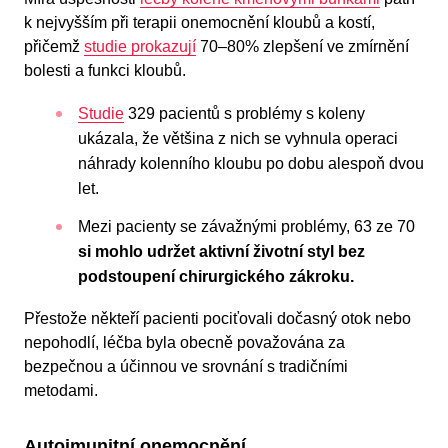
k nejvyšším při terapii onemocnění kloubů a kostí,
přičemž
studie prokazují
70–80% zlepšení ve zmírnění
bolesti a funkci kloubů.
Studie
329 pacientů s problémy s koleny
ukázala, že většina z nich se vyhnula operaci
náhrady kolenního kloubu po dobu alespoň dvou
let.
Mezi pacienty se závažnými problémy, 63 ze 70
si mohlo udržet aktivní životní styl bez
podstoupení chirurgického zákroku.
Přestože někteří pacienti pociťovali dočasný otok nebo
nepohodlí, léčba byla obecně považována za
bezpečnou a účinnou ve srovnání s tradičními
metodami.
Autoimunitní onemocnění