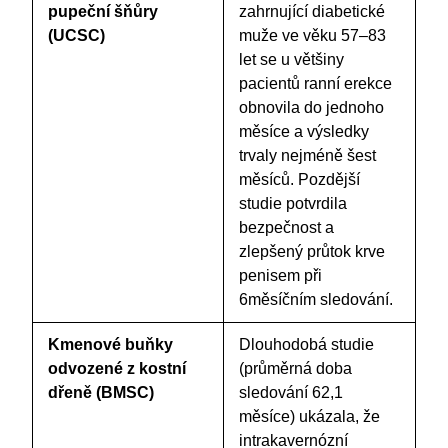
pupeční šňůry
zahrnující diabetické
(UCSC)
muže ve věku 57–83
let se u většiny
pacientů ranní erekce
obnovila do jednoho
měsíce a výsledky
trvaly nejméně šest
měsíců. Pozdější
studie potvrdila
bezpečnost a
zlepšený průtok krve
penisem při
6měsíčním sledování.
Kmenové buňky
Dlouhodobá studie
odvozené z kostní
(průměrná doba
dřeně (BMSC)
sledování 62,1
měsíce) ukázala, že
intrakavernózní