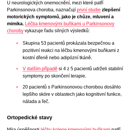
U neurologických onemocnění, mezi které patří
Parkinsonova choroba, naznačují
první studie
zlepšení
motorických symptomů, jako je chůze, mluvení a
mimika.
Léčba kmenovými buňkami u Parkinsonovy
choroby
vykazuje řadu silných výsledků:
Skupina 53 pacientů prokázala bezpečnou a
pozitivní reakci na léčbu kmenovými buňkami z
kostní dřeně nebo adipózní tkáně.
V dalším případě
si 4 z 5 pacientů udrželi stabilní
symptomy po skončení terapie.
20 pacientů s Parkinsonovou chorobou dosáhlo
lepšího skóre v oblastech jako kognitivní funkce,
nálada a řeč.
Ortopedické stavy
Míra úspěšnosti
léčby kolene kmenovými buňkami
patří