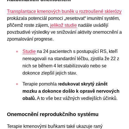
Transplantace kmenových buněk u roztroušené sklerózy
prokázala potenciál pomoci „resetovat“ imunitní systém,
přičemž roste zájem,
jelikož studie
nadále uvádějí
povzbudivé výsledky ve snižování aktivity onemocnění a
zpomalování progrese.
Studie
na 24 pacientech s postupující RS, kteří
nereagovali na standardní léčbu, zjistila že 22 z
nich se během 4 let stabilizovalo nebo se
dokonce zlepšil jejich stav.
Terapie pomohla r
edukovat skrytý zánět
mozku a dokonce došlo k opravě nervových
obalů.
A to vše bez vážných vedlejších účinků.
Onemocnění reprodukčního systému
Terapie kmenovými buňkami také ukazuje raný