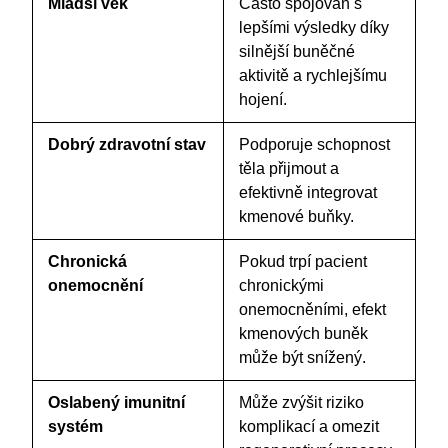
Mladší věk
Často spojován s
lepšími výsledky díky
silnější buněčné
aktivitě a rychlejšímu
hojení.
Dobrý zdravotní stav
Podporuje schopnost
těla přijmout a
efektivně integrovat
kmenové buňky.
Chronická
Pokud trpí pacient
onemocnění
chronickými
onemocněními, efekt
kmenových buněk
může být snížený.
Oslabený imunitní
Může zvýšit riziko
systém
komplikací a omezit