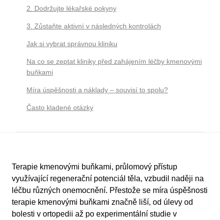
2. Dodržujte lékařské pokyny
3. Zůstaňte aktivní v následných kontrolách
Jak si vybrat správnou kliniku
Na co se zeptat kliniky před zahájením léčby kmenovými
buňkami
Míra úspěšnosti a náklady – souvisí to spolu?
Často kladené otázky
Terapie kmenovými buňkami, průlomový přístup
využívající regenerační potenciál těla, vzbudil naději na
léčbu různých onemocnění. Přestože se míra úspěšnosti
terapie kmenovými buňkami značně liší, od úlevy od
bolesti v ortopedii až po experimentální studie v