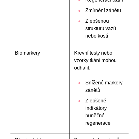
Zmírnění zánětu
Zlepšenou
strukturu vazů
nebo kostí
Biomarkery
Krevní testy nebo
vzorky tkání mohou
odhalit:
Snížené markery
zánětů
Zlepšené
indikátory
buněčné
regenerace