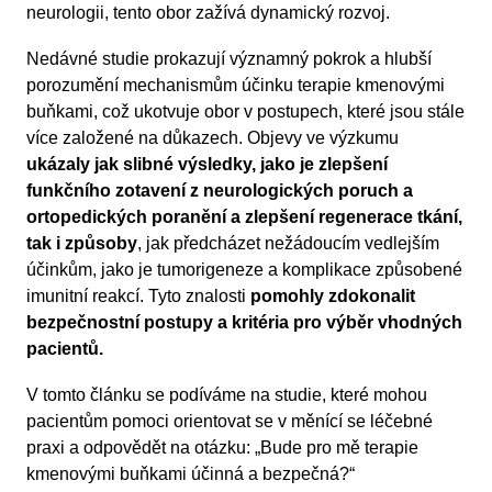
neurologii, tento obor zažívá dynamický rozvoj.
Nedávné studie prokazují významný pokrok a hlubší
porozumění mechanismům účinku terapie kmenovými
buňkami, což ukotvuje obor v postupech, které jsou stále
více založené na důkazech. Objevy ve výzkumu
ukázaly jak slibné výsledky, jako je zlepšení
funkčního zotavení z neurologických poruch a
ortopedických poranění a zlepšení regenerace tkání,
tak i způsoby
, jak předcházet nežádoucím vedlejším
účinkům, jako je tumorigeneze a komplikace způsobené
imunitní reakcí. Tyto znalosti
pomohly zdokonalit
bezpečnostní postupy a kritéria pro výběr vhodných
pacientů.
V tomto článku se podíváme na studie, které mohou
pacientům pomoci orientovat se v měnící se léčebné
praxi a odpovědět na otázku: „Bude pro mě terapie
kmenovými buňkami účinná a bezpečná?“