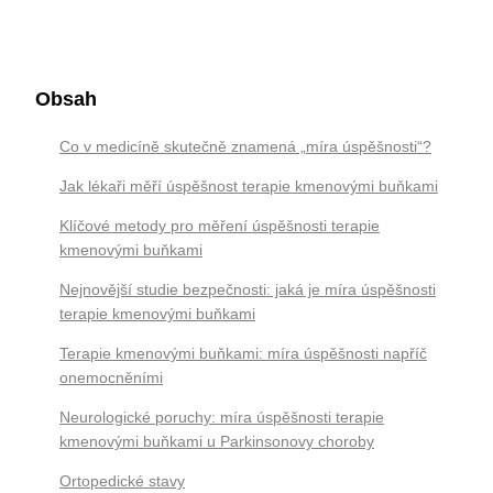
Obsah
Co v medicíně skutečně znamená „míra úspěšnosti“?
Jak lékaři měří úspěšnost terapie kmenovými buňkami
Klíčové metody pro měření úspěšnosti terapie
kmenovými buňkami
Nejnovější studie bezpečnosti: jaká je míra úspěšnosti
terapie kmenovými buňkami
Terapie kmenovými buňkami: míra úspěšnosti napříč
onemocněními
Neurologické poruchy: míra úspěšnosti terapie
kmenovými buňkami u Parkinsonovy choroby
Ortopedické stavy