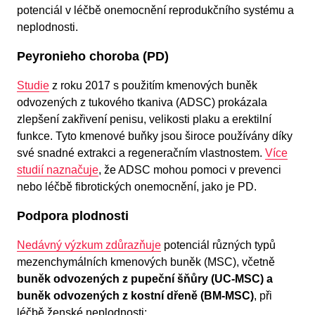
potenciál v léčbě onemocnění reprodukčního systému a
neplodnosti.
Peyronieho choroba (PD)
Studie
z roku 2017 s použitím kmenových buněk
odvozených z tukového tkaniva (ADSC) prokázala
zlepšení zakřivení penisu, velikosti plaku a erektilní
funkce. Tyto kmenové buňky jsou široce používány díky
své snadné extrakci a regeneračním vlastnostem.
Více
studií naznačuje
, že ADSC mohou pomoci v prevenci
nebo léčbě fibrotických onemocnění, jako je PD.
Podpora plodnosti
Nedávný výzkum zdůrazňuje
potenciál různých typů
mezenchymálních kmenových buněk (MSC), včetně
buněk odvozených z pupeční šňůry (UC-MSC)
a
buněk odvozených z kostní dřeně (BM-MSC)
, při
léčbě ženské neplodnosti: