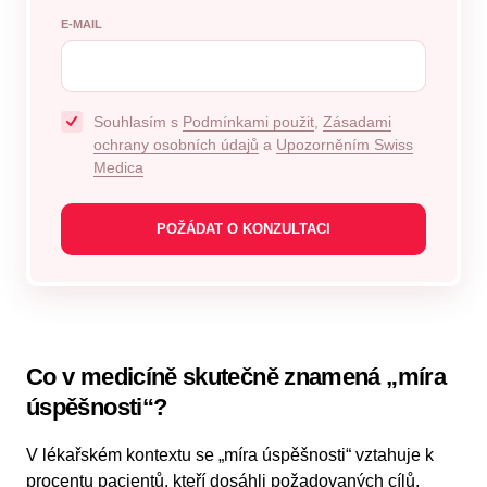
E-MAIL
Souhlasím s
Podmínkami použit
,
Zásadami
ochrany osobních údajů
a
Upozorněním Swiss
Medica
Co v medicíně skutečně znamená „míra
úspěšnosti“?
V lékařském kontextu se „míra úspěšnosti“ vztahuje k
procentu pacientů, kteří dosáhli požadovaných cílů.