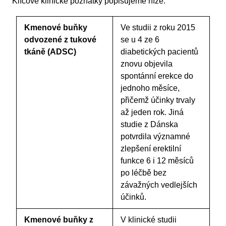
Klíčové klinické poznatky popisujeme níže:
Kmenové buňky
Ve studii z roku 2015
odvozené z tukové
se u 4 ze 6
tkáně (ADSC)
diabetických pacientů
znovu objevila
spontánní erekce do
jednoho měsíce,
přičemž účinky trvaly
až jeden rok. Jiná
studie z Dánska
potvrdila významné
zlepšení erektilní
funkce 6 i 12 měsíců
po léčbě bez
závažných vedlejších
účinků.
Kmenové buňky z
V klinické studii