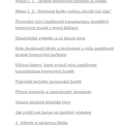
Mýtus č. 1: „Terapie kmenovými buňkami je všelék“
Mýtus č. 2: „Kmenové buňky mohou zhoršit můj stav“
Porovnání míry úspěšnosti transplantace dospělých
kmenových buněk s jinými léčbami
Dlouhodobé výsledky a co dosud víme
Role zkušeností kliniky a technologií v míře úspěšnosti
terapie kmenovými buňkami
Klíčové faktory, které zvyšují míru úspěšnosti
transplantace kmenových buněk
Pokročilé techniky zpracování buněk
Přísné protokoly a mezinárodní standardy
Vysoce zkušené lékařské týmy
Jak zvýšit své šance na úspěšný výsledek
1. Vyberte si správnou kliniku