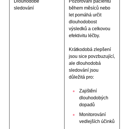
Dlouhodobé
Pozorování pacientů
sledování
během měsíců nebo
let pomáhá určit
dlouhodobost
výsledků a celkovou
efektivitu léčby.
Krátkodobá zlepšení
jsou sice povzbuzující,
ale dlouhodobá
sledování jsou
důležitá pro:
Zajištění
dlouhodobých
dopadů
Monitorování
vedlejších účinků