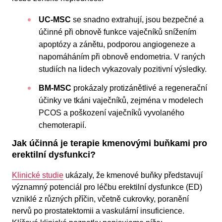
UC-MSC
se snadno extrahují, jsou bezpečné a
účinné při obnově funkce vaječníků snížením
apoptózy a zánětu, podporou angiogeneze a
napomáháním při obnově endometria. V raných
studiích na lidech vykazovaly pozitivní výsledky.
BM-MSC
prokázaly protizánětlivé a regenerační
účinky ve tkáni vaječníků, zejména v modelech
PCOS a poškození vaječníků vyvolaného
chemoterapií.
Jak účinná je terapie kmenovými buňkami pro
erektilní dysfunkci?
Klinické studie
ukázaly, že kmenové buňky představují
významný potenciál pro léčbu erektilní dysfunkce (ED)
vzniklé z různých příčin, včetně cukrovky, poranění
nervů po prostatektomii a vaskulární insuficience.