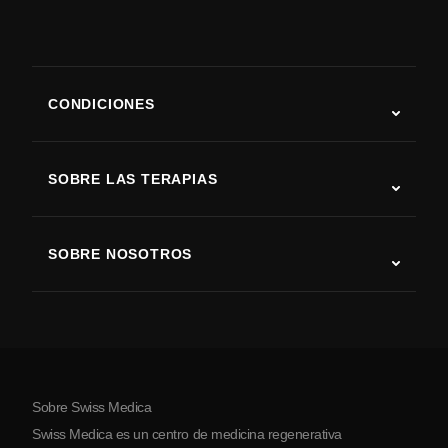
CONDICIONES
Autismo
ELA
SOBRE LAS TERAPIAS
Recuperación tras ictus
Estudios sobre terapia con células madre
Esclerosis múltiple
Terapia con células madre
SOBRE NOSOTROS
Enfermedad de Parkinson
Procedimiento de tratamiento con células madre
Acerca de nosotros
Artritis
Costo de la terapia con células madre
Testimonios
Ver todas las condiciones
Mitos sobre las células madre
Precios
Protocolo
Sobre Swiss Medica
Sobre Serbia
Swiss Medica es un centro de medicina regenerativa
Blog