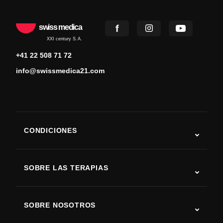
swiss medica
XXI century S.A.
+41 22 508 71 72
info@swissmedica21.com
CONDICIONES
Autismo
ELA
SOBRE LAS TERAPIAS
Recuperación tras ictus
Estudios sobre terapia con células madre
Esclerosis múltiple
Terapia con células madre
SOBRE NOSOTROS
Enfermedad de Parkinson
Procedimiento de tratamiento con células madre
Acerca de nosotros